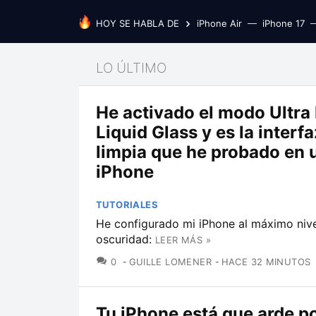
HOY SE HABLA DE
iPhone Air
iPhone 17
LO ÚLTIMO
He activado el modo Ultra
Liquid Glass y es la interf
limpia que he probado en 
iPhone
TUTORIALES
He configurado mi iPhone al máximo nive
oscuridad:
LEER MÁS »
COMENTARIOS
0
GUILLE LOMENER
HACE 32 MINUTOS
Tu iPhone está que arde po