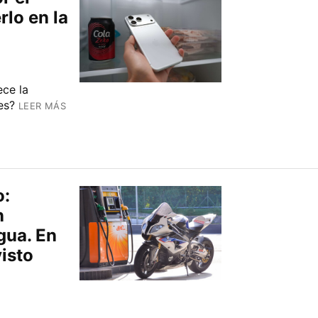
rlo en la
ece la
es?
LEER MÁS
o:
n
gua. En
isto