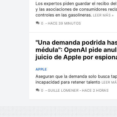
Los expertos piden guardar el recibo de
y las asociaciones de consumidores rec
controles en las gasolineras.
LEER MÁS »
COMENTARIOS
0
HACE 39 MINUTOS
"Una demanda podrida has
médula": OpenAI pide anul
juicio de Apple por espion
APPLE
Aseguran que la demanda solo busca tap
incapacidad para retener talento
LEER MÁ
COMENTARIOS
0
GUILLE LOMENER
HACE 2 HORAS