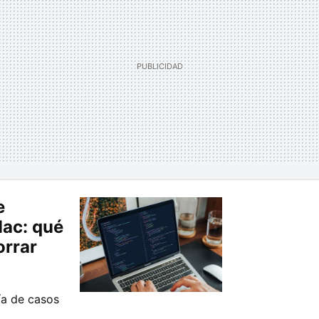
e
Mac: qué
orrar
ía de casos