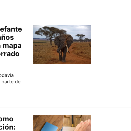
lefante
años
n mapa
orrado
todavía
 parte del
como
ción: