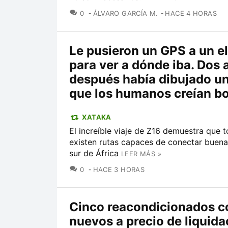
COMENTARIOS
0
ÁLVARO GARCÍA M.
HACE 4 HORAS
Le pusieron un GPS a un e
para ver a dónde iba. Dos 
después había dibujado u
que los humanos creían b
XATAKA
El increíble viaje de Z16 demuestra que 
existen rutas capaces de conectar buena
sur de África
LEER MÁS »
COMENTARIOS
0
HACE 3 HORAS
Cinco reacondicionados 
nuevos a precio de liquida