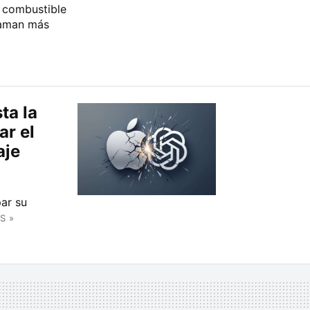
l combustible
laman más
ta la
ar el
aje
ar su
S »