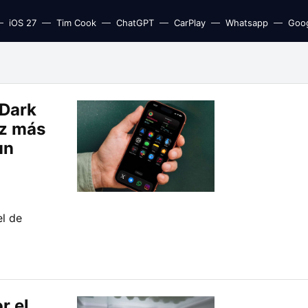
iOS 27
Tim Cook
ChatGPT
CarPlay
Whatsapp
Goo
 Dark
az más
un
l de
r el