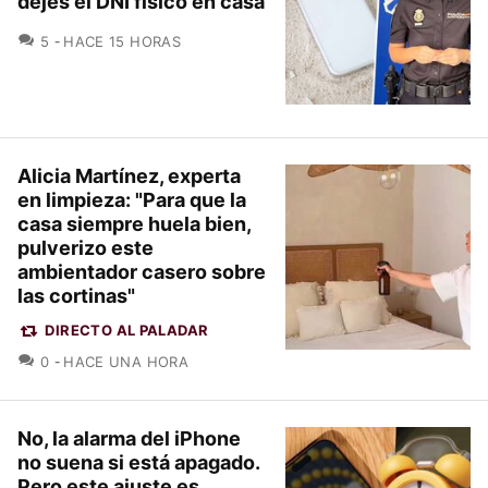
dejes el DNI físico en casa
COMENTARIOS
5
HACE 15 HORAS
Alicia Martínez, experta
en limpieza: "Para que la
casa siempre huela bien,
pulverizo este
ambientador casero sobre
las cortinas"
DIRECTO AL PALADAR
COMENTARIOS
0
HACE UNA HORA
No, la alarma del iPhone
no suena si está apagado.
Pero este ajuste es