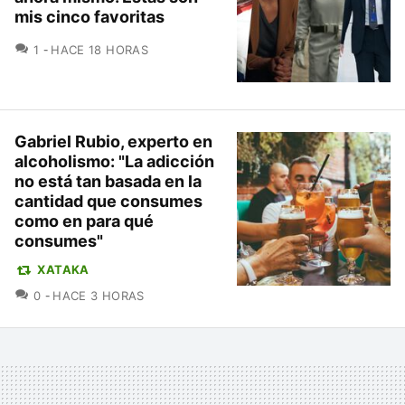
mis cinco favoritas
COMENTARIOS
1
HACE 18 HORAS
Gabriel Rubio, experto en
alcoholismo: "La adicción
no está tan basada en la
cantidad que consumes
como en para qué
consumes"
XATAKA
COMENTARIOS
0
HACE 3 HORAS