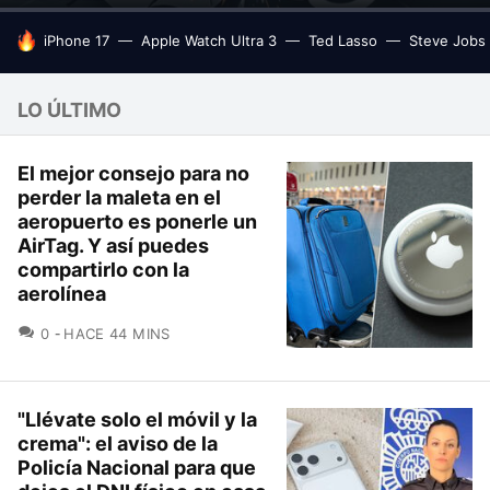
HOY SE HABLA DE
iPhone 17
Apple Watch Ultra 3
Ted Lasso
Steve Jobs
LO ÚLTIMO
El mejor consejo para no
perder la maleta en el
aeropuerto es ponerle un
AirTag. Y así puedes
compartirlo con la
aerolínea
COMENTARIOS
0
HACE 44 MINS
"Llévate solo el móvil y la
crema": el aviso de la
Policía Nacional para que