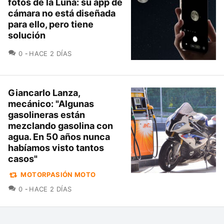
fotos de la Luna: su app de
cámara no está diseñada
para ello, pero tiene
solución
COMENTARIOS
0
HACE 2 DÍAS
Giancarlo Lanza,
mecánico: "Algunas
gasolineras están
mezclando gasolina con
agua. En 50 años nunca
habíamos visto tantos
casos"
MOTORPASIÓN MOTO
COMENTARIOS
0
HACE 2 DÍAS