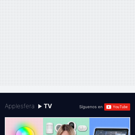
Applesfera
TV
Síguenos en