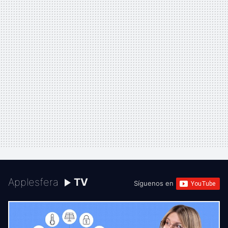
Applesfera
TV
Síguenos en