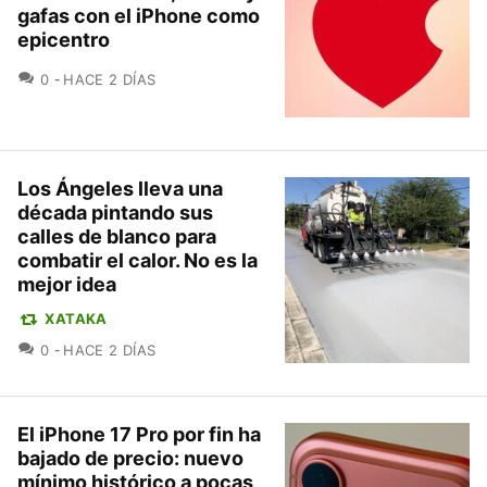
gafas con el iPhone como
epicentro
COMENTARIOS
0
HACE 2 DÍAS
Los Ángeles lleva una
década pintando sus
calles de blanco para
combatir el calor. No es la
mejor idea
XATAKA
COMENTARIOS
0
HACE 2 DÍAS
El iPhone 17 Pro por fin ha
bajado de precio: nuevo
mínimo histórico a pocas