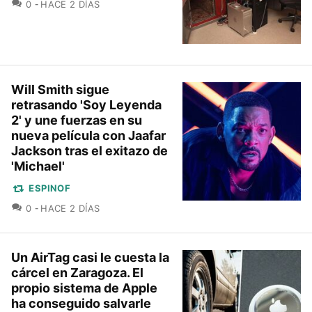
COMENTARIOS
0
HACE 2 DÍAS
Will Smith sigue
retrasando 'Soy Leyenda
2' y une fuerzas en su
nueva película con Jaafar
Jackson tras el exitazo de
'Michael'
ESPINOF
COMENTARIOS
0
HACE 2 DÍAS
Un AirTag casi le cuesta la
cárcel en Zaragoza. El
propio sistema de Apple
ha conseguido salvarle