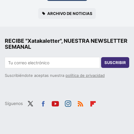
ARCHIVO DE NOTICIAS
RECIBE "Xatakaletter", NUESTRA NEWSLETTER
SEMANAL
SUSCRIBIR
Suscribiéndote aceptas nuestra
política de privacidad
Síguenos
Twit
Fac
You
Inst
RSS
Flip
ter
ebo
tub
agr
boa
ok
e
am
rd