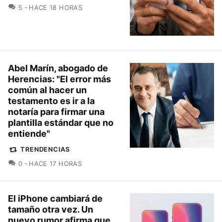
COMENTARIOS
5
HACE 18 HORAS
Abel Marín, abogado de
Herencias: "El error más
común al hacer un
testamento es ir a la
notaría para firmar una
plantilla estándar que no
entiende"
TRENDENCIAS
COMENTARIOS
0
HACE 17 HORAS
El iPhone cambiará de
tamaño otra vez. Un
nuevo rumor afirma que