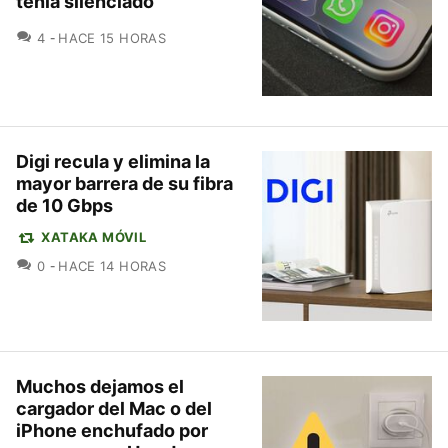
tenía silenciado"
COMENTARIOS
4
HACE 15 HORAS
Digi recula y elimina la
mayor barrera de su fibra
de 10 Gbps
XATAKA MÓVIL
COMENTARIOS
0
HACE 14 HORAS
Muchos dejamos el
cargador del Mac o del
iPhone enchufado por