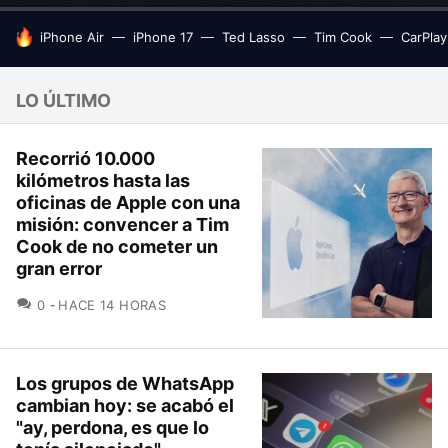
HOY SE HABLA DE
iPhone Air
iPhone 17
Ted Lasso
Tim Cook
CarPlay
LO ÚLTIMO
Recorrió 10.000
kilómetros hasta las
oficinas de Apple con una
misión: convencer a Tim
Cook de no cometer un
gran error
COMENTARIOS
0
HACE 14 HORAS
Los grupos de WhatsApp
cambian hoy: se acabó el
"ay, perdona, es que lo