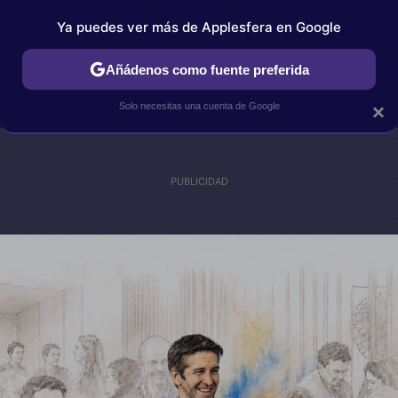
Ya puedes ver más de Applesfera en Google
IPHONE
TUTORIALES
APPLESFERA SELECCIÓN
IOS
Añádenos como fuente preferida
Solo necesitas una cuenta de Google
×