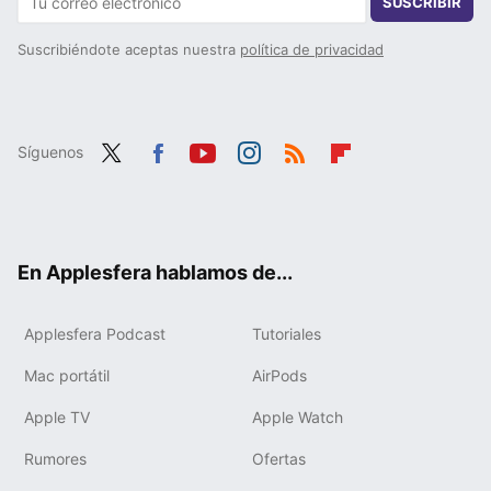
SUSCRIBIR
Suscribiéndote aceptas nuestra
política de privacidad
Síguenos
Twit
Fac
You
Inst
RSS
Flip
ter
ebo
tub
agr
boa
ok
e
am
rd
En Applesfera hablamos de...
Applesfera Podcast
Tutoriales
Mac portátil
AirPods
Apple TV
Apple Watch
Rumores
Ofertas