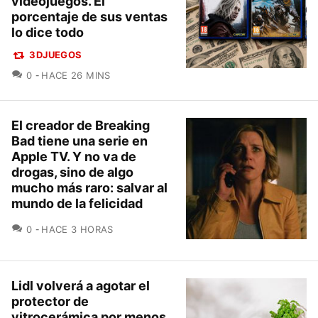
videojuegos. El
porcentaje de sus ventas
lo dice todo
3DJUEGOS
COMENTARIOS
0
HACE 26 MINS
El creador de Breaking
Bad tiene una serie en
Apple TV. Y no va de
drogas, sino de algo
mucho más raro: salvar al
mundo de la felicidad
COMENTARIOS
0
HACE 3 HORAS
Lidl volverá a agotar el
protector de
vitrocerámica por menos