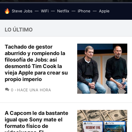
HOY SE HABLA DE
Steve Jobs
WiFi
Netflix
iPhone
Apple
LO ÚLTIMO
Tachado de gestor
aburrido y rompiendo la
filosofía de Jobs: así
desmontó Tim Cook la
vieja Apple para crear su
propio imperio
COMENTARIOS
0
HACE UNA HORA
A Capcom le da bastante
igual que Sony mate el
formato físico de