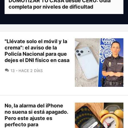
DOMOTIZAR TU CASA desde CERO: Guía
completa por niveles de dificultad
"Llévate solo el móvil y la
crema": el aviso de la
Policía Nacional para que
dejes el DNI físico en casa
COMENTARIOS
13
HACE 2 DÍAS
No, la alarma del iPhone
no suena si está apagado.
Pero este ajuste es
perfecto para