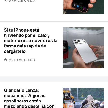
5
HACE UN DÍA
Si tu iPhone está
hirviendo por el calor,
meterlo en la nevera es la
forma más rápida de
cargártelo
COMENTARIOS
2
HACE UN DÍA
Giancarlo Lanza,
mecánico: "Algunas
gasolineras están
mezclando gasolina con