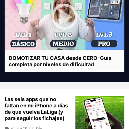
DOMOTIZAR TU CASA desde CERO: Guía
completa por niveles de dificultad
Las seis apps que no
faltan en mi iPhone a días
de que vuelva LaLiga (y
para seguir los fichajes)
COMENTARIOS
4
HACE UN DÍA