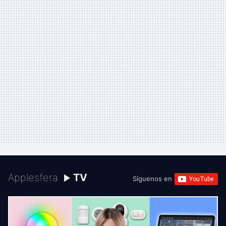
Applesfera
TV
Síguenos en