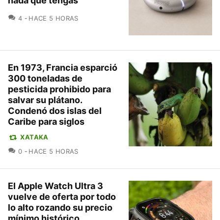
nada que tengas
COMENTARIOS
4
HACE 5 HORAS
En 1973, Francia esparció
300 toneladas de
pesticida prohibido para
salvar su plátano.
Condenó dos islas del
Caribe para siglos
XATAKA
COMENTARIOS
0
HACE 5 HORAS
El Apple Watch Ultra 3
vuelve de oferta por todo
lo alto rozando su precio
mínimo histórico