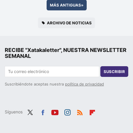
MÁS ANTIGUAS
»
ARCHIVO DE NOTICIAS
RECIBE "Xatakaletter", NUESTRA NEWSLETTER
SEMANAL
SUSCRIBIR
Suscribiéndote aceptas nuestra
política de privacidad
Síguenos
Twit
Fac
You
Inst
RSS
Flip
ter
ebo
tub
agr
boa