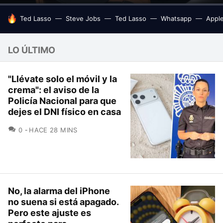
HOY SE HABLA DE
Ted Lasso
Steve Jobs
Ted Lasso
Whatsapp
Appl
LO ÚLTIMO
"Llévate solo el móvil y la
crema": el aviso de la
Policía Nacional para que
dejes el DNI físico en casa
COMENTARIOS
0
HACE 28 MINS
No, la alarma del iPhone
no suena si está apagado.
Pero este ajuste es