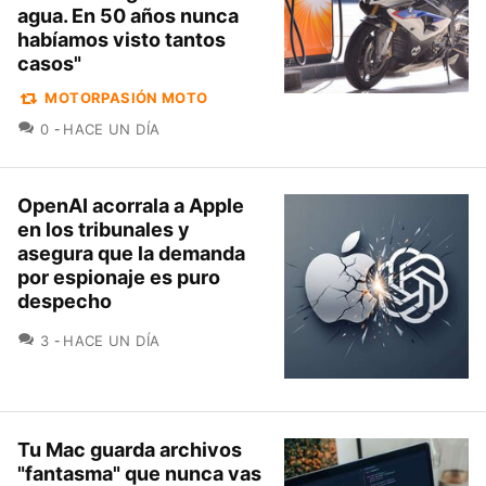
agua. En 50 años nunca
habíamos visto tantos
casos"
MOTORPASIÓN MOTO
COMENTARIOS
0
HACE UN DÍA
OpenAI acorrala a Apple
en los tribunales y
asegura que la demanda
por espionaje es puro
despecho
COMENTARIOS
3
HACE UN DÍA
Tu Mac guarda archivos
"fantasma" que nunca vas