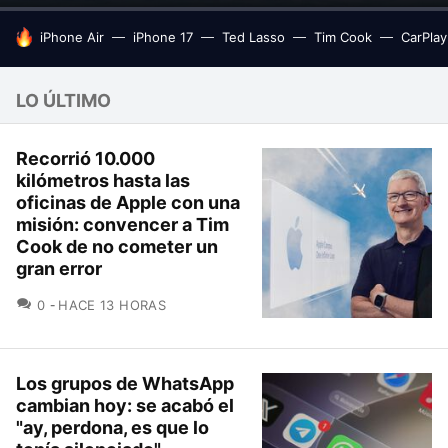
HOY SE HABLA DE
iPhone Air
iPhone 17
Ted Lasso
Tim Cook
CarPlay
LO ÚLTIMO
Recorrió 10.000
kilómetros hasta las
oficinas de Apple con una
misión: convencer a Tim
Cook de no cometer un
gran error
COMENTARIOS
0
HACE 13 HORAS
Los grupos de WhatsApp
cambian hoy: se acabó el
"ay, perdona, es que lo