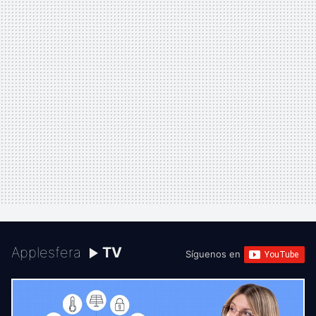
Applesfera
TV
Síguenos en