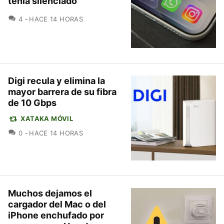
tenía silenciado"
COMENTARIOS
4
HACE 14 HORAS
Digi recula y elimina la
mayor barrera de su fibra
de 10 Gbps
XATAKA MÓVIL
COMENTARIOS
0
HACE 14 HORAS
Muchos dejamos el
cargador del Mac o del
iPhone enchufado por