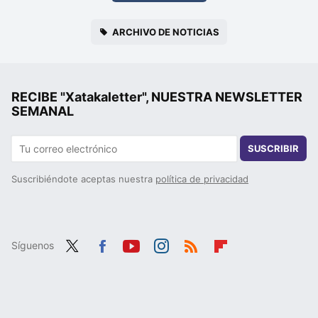
ARCHIVO DE NOTICIAS
RECIBE "Xatakaletter", NUESTRA NEWSLETTER
SEMANAL
SUSCRIBIR
Suscribiéndote aceptas nuestra
política de privacidad
Síguenos
Twit
Fac
You
Inst
RSS
Flip
ter
ebo
tub
agr
boa
ok
e
am
rd