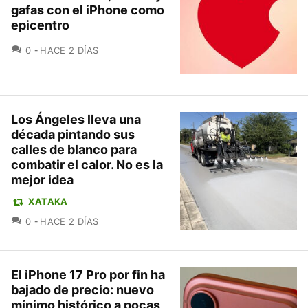
gafas con el iPhone como
epicentro
COMENTARIOS
0
HACE 2 DÍAS
Los Ángeles lleva una
década pintando sus
calles de blanco para
combatir el calor. No es la
mejor idea
XATAKA
COMENTARIOS
0
HACE 2 DÍAS
El iPhone 17 Pro por fin ha
bajado de precio: nuevo
mínimo histórico a pocas