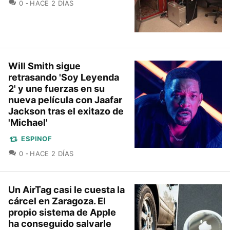
COMENTARIOS
0
HACE 2 DÍAS
Will Smith sigue
retrasando 'Soy Leyenda
2' y une fuerzas en su
nueva película con Jaafar
Jackson tras el exitazo de
'Michael'
ESPINOF
COMENTARIOS
0
HACE 2 DÍAS
Un AirTag casi le cuesta la
cárcel en Zaragoza. El
propio sistema de Apple
ha conseguido salvarle