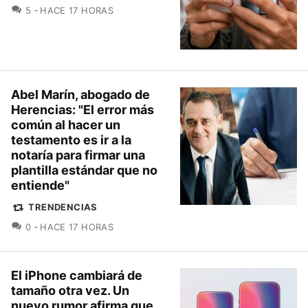
COMENTARIOS
5
HACE 17 HORAS
Abel Marín, abogado de
Herencias: "El error más
común al hacer un
testamento es ir a la
notaría para firmar una
plantilla estándar que no
entiende"
TRENDENCIAS
COMENTARIOS
0
HACE 17 HORAS
El iPhone cambiará de
tamaño otra vez. Un
nuevo rumor afirma que