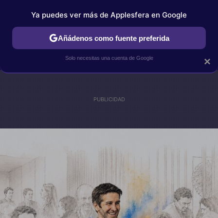
Ya puedes ver más de Applesfera en Google
IPHONE
TUTORIALES
APPLESFERA SELECCIÓN
IOS
Añádenos como fuente preferida
Solo necesitas una cuenta de Google
×