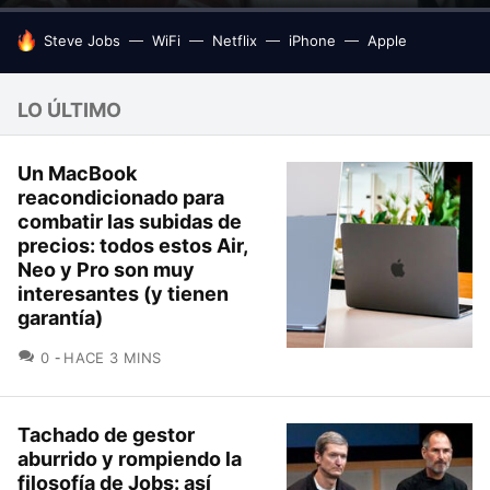
HOY SE HABLA DE
Steve Jobs
WiFi
Netflix
iPhone
Apple
LO ÚLTIMO
Un MacBook
reacondicionado para
combatir las subidas de
precios: todos estos Air,
Neo y Pro son muy
interesantes (y tienen
garantía)
COMENTARIOS
0
HACE 3 MINS
Tachado de gestor
aburrido y rompiendo la
filosofía de Jobs: así