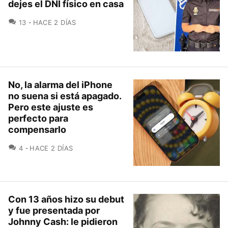
dejes el DNI físico en casa
COMENTARIOS
13
HACE 2 DÍAS
No, la alarma del iPhone
no suena si está apagado.
Pero este ajuste es
perfecto para
compensarlo
COMENTARIOS
4
HACE 2 DÍAS
Con 13 años hizo su debut
y fue presentada por
Johnny Cash: le pidieron