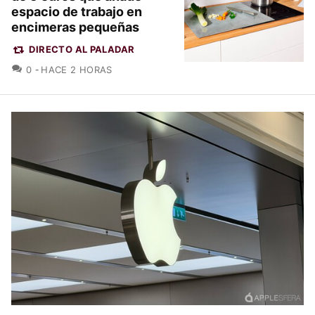
espacio de trabajo en
encimeras pequeñas
DIRECTO AL PALADAR
COMENTARIOS
0
HACE 2 HORAS