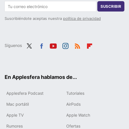
SUSCRIBIR
Suscribiéndote aceptas nuestra
política de privacidad
Síguenos
Twit
Fac
You
Inst
RSS
Flip
ter
ebo
tub
agr
boa
ok
e
am
rd
En Applesfera hablamos de...
Applesfera Podcast
Tutoriales
Mac portátil
AirPods
Apple TV
Apple Watch
Rumores
Ofertas