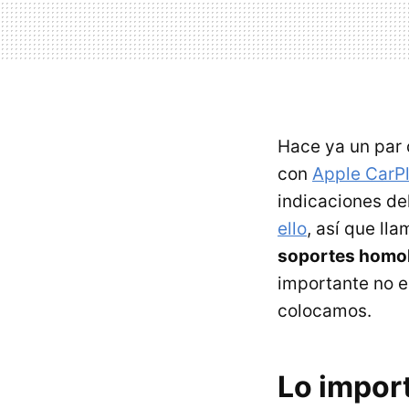
Hace ya un par 
con
Apple CarP
indicaciones d
ello
, así que ll
soportes homol
importante no es
colocamos.
Lo import