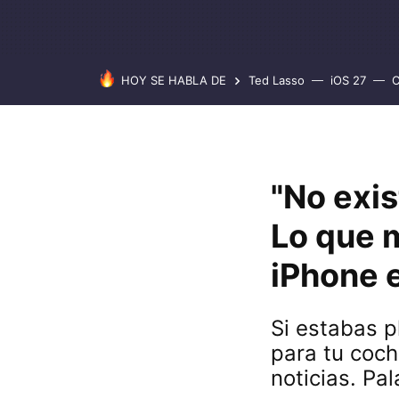
HOY SE HABLA DE
Ted Lasso
iOS 27
C
"No exi
Lo que m
iPhone e
Si estabas 
para tu coch
noticias. Pa