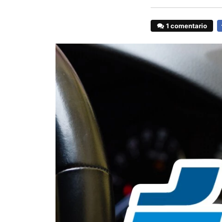
1 comentario
F