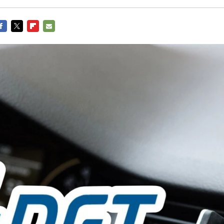
ACEBOOK
TWITTER
FLIPBOARD
E-
MAIL