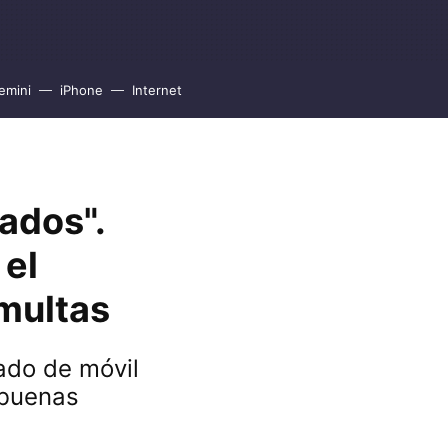
emini
iPhone
Internet
ados".
 el
 multas
ado de móvil
 buenas