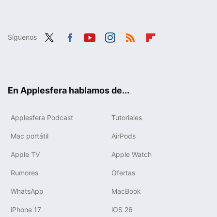
Síguenos
Twit
Fac
You
Inst
RSS
Flip
ter
ebo
tub
agr
boa
ok
e
am
rd
En Applesfera hablamos de...
Applesfera Podcast
Tutoriales
Mac portátil
AirPods
Apple TV
Apple Watch
Rumores
Ofertas
WhatsApp
MacBook
iPhone 17
iOS 26