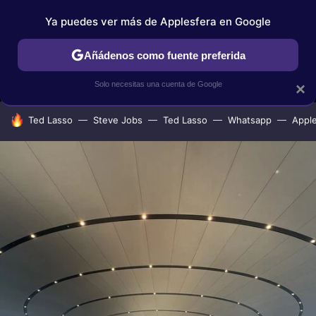
Ya puedes ver más de Applesfera en Google
MENÚ
NUEVO
Añádenos como fuente preferida
IPHONE
TUTORIALES
APPLESFERA SELECCIÓN
IOS
Solo necesitas una cuenta de Google
×
HOY SE HABLA DE
Ted Lasso
Steve Jobs
Ted Lasso
Whatsapp
Appl