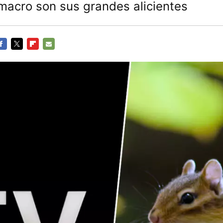
 macro son sus grandes alicientes
ACEBOOK
TWITTER
FLIPBOARD
E-
MAIL