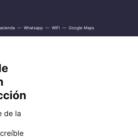
acienda
Whatsapp
WiFi
Google Maps
de
n
cción
 de la
creíble