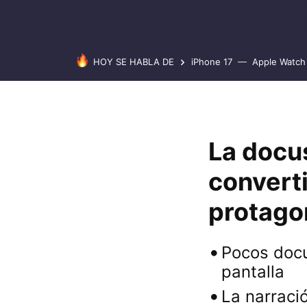
HOY SE HABLA DE
iPhone 17
Apple Watch 
La docu
convert
protagon
Pocos docu
pantalla
La narraci