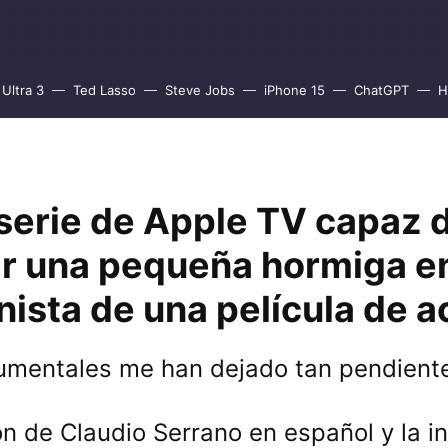
Ultra 3
Ted Lasso
Steve Jobs
iPhone 15
ChatGPT
H
serie de Apple TV capaz 
ir una pequeña hormiga e
ista de una película de a
mentales me han dejado tan pendiente
ón de Claudio Serrano en español y la in