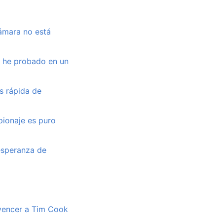
cámara no está
e he probado en un
ás rápida de
pionaje es puro
 esperanza de
nvencer a Tim Cook