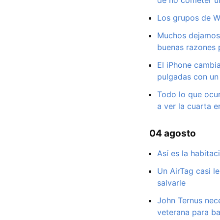
Los grupos de Wh
Muchos dejamos 
buenas razones p
El iPhone cambia
pulgadas con un 
Todo lo que ocur
a ver la cuarta e
04 agosto
Así es la habita
Un AirTag casi l
salvarle
John Ternus nece
veterana para ba