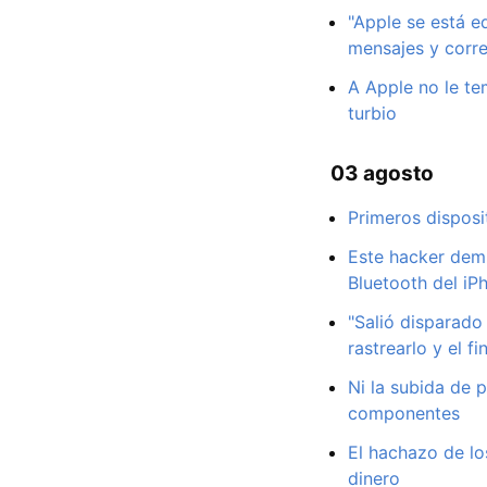
"Apple se está e
mensajes y corr
A Apple no le te
turbio
03 agosto
Primeros disposi
Este hacker demu
Bluetooth del iP
"Salió disparado 
rastrearlo y el fi
Ni la subida de p
componentes
El hachazo de lo
dinero