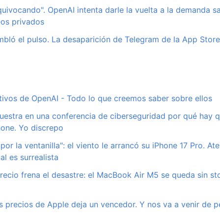
quivocando". OpenAI intenta darle la vuelta a la demanda s
eos privados
mbló el pulso. La desaparición de Telegram de la App Sto
tivos de OpenAI - Todo lo que creemos saber sobre ellos
estra en una conferencia de ciberseguridad por qué hay q
hone. Yo discrepo
por la ventanilla": el viento le arrancó su iPhone 17 Pro. At
nal es surrealista
recio frena el desastre: el MacBook Air M5 se queda sin sto
s precios de Apple deja un vencedor. Y nos va a venir de p