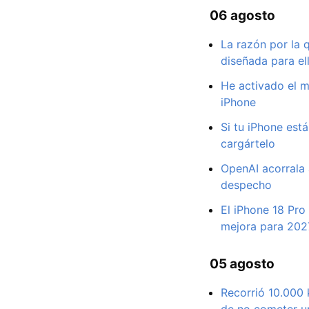
06 agosto
La razón por la 
diseñada para ell
He activado el m
iPhone
Si tu iPhone está
cargártelo
OpenAI acorrala 
despecho
El iPhone 18 Pro
mejora para 202
05 agosto
Recorrió 10.000 
de no cometer un