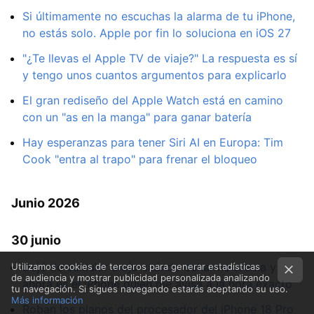
Si últimamente no escuchas la alarma de tu iPhone,
no estás solo. Apple por fin lo soluciona en iOS 27
"¿Te llevas el Apple TV de viaje?" La respuesta es sí
y tengo unos cuantos argumentos para explicarlo
El gran rediseño del Apple Watch está en camino
con un "as en la manga" para ganar batería
Hay esperanzas para tener Siri AI en Europa: Tim
Cook "entra al trapo" para frenar el bloqueo
Junio 2026
30 junio
Dejé de calcular a ojo cuándo echarme crema y
Utilizamos cookies de terceros para generar estadísticas
de audiencia y mostrar publicidad personalizada analizando
ahora es el iPhone quien me avisa a la hora exacto
tu navegación. Si sigues navegando estarás aceptando su uso.
Más información
Roban los planos del procesador del iPhone 18 Pro