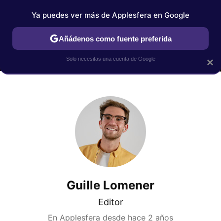
Ya puedes ver más de Applesfera en Google
MENÚ
NUEVO
Añádenos como fuente preferida
IPHONE
TUTORIALES
APPLESFERA SELECCIÓN
IOS
Solo necesitas una cuenta de Google
×
Guille Lomener
Editor
En Applesfera desde
hace 2 años