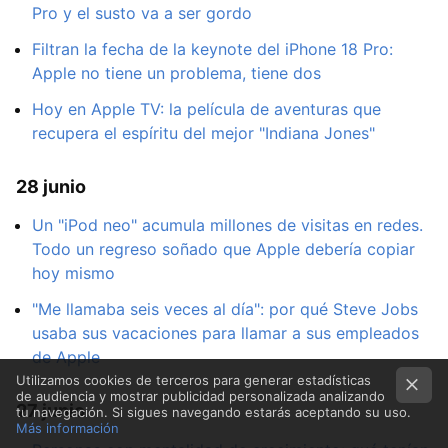
Pro y el susto va a ser gordo
Filtran la fecha de la keynote del iPhone 18 Pro:
Apple no tiene un problema, tiene dos
Hoy en Apple TV: la película de aventuras que
recupera el espíritu del mejor "Indiana Jones"
28 junio
Un "iPod neo" acumula millones de visitas en redes.
Todo un regreso soñado que Apple debería copiar
hoy mismo
"Me llamaba seis veces al día": por qué Steve Jobs
usaba sus vacaciones para llamar a sus empleados
de Apple
Utilizamos cookies de terceros para generar estadísticas
de audiencia y mostrar publicidad personalizada analizando
27 junio
tu navegación. Si sigues navegando estarás aceptando su uso.
Más información