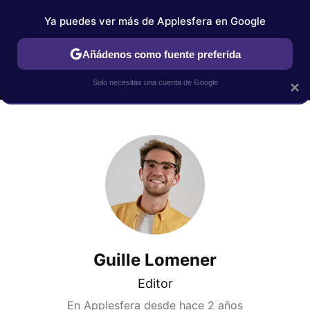
Ya puedes ver más de Applesfera en Google
MENÚ
NUEVO
Añádenos como fuente preferida
IPHONE
TUTORIALES
APPLESFERA SELECCIÓN
IOS
Solo necesitas una cuenta de Google
×
Guille Lomener
Editor
En Applesfera desde
hace 2 años