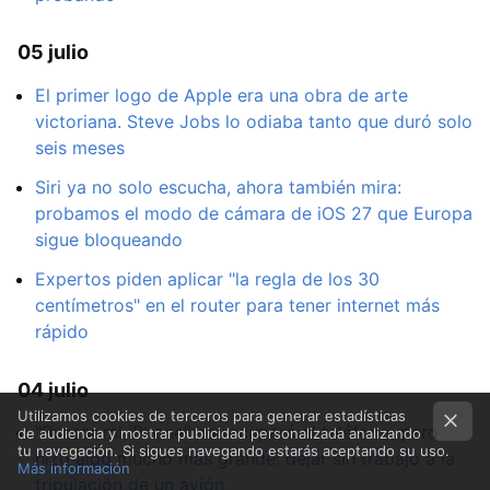
05 julio
El primer logo de Apple era una obra de arte
victoriana. Steve Jobs lo odiaba tanto que duró solo
seis meses
Siri ya no solo escucha, ahora también mira:
probamos el modo de cámara de iOS 27 que Europa
sigue bloqueando
Expertos piden aplicar "la regla de los 30
centímetros" en el router para tener internet más
rápido
04 julio
Utilizamos cookies de terceros para generar estadísticas
"Buscar mi iPhone" no recuperó el teléfono, pero
de audiencia y mostrar publicidad personalizada analizando
tu navegación. Si sigues navegando estarás aceptando su uso.
hizo algo mucho más grande: dejar sin trabajo a la
Más información
tripulación de un avión