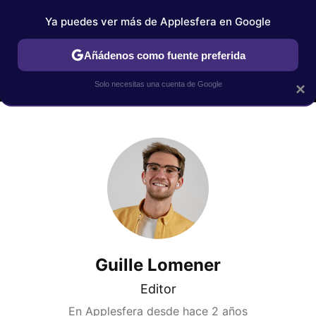
Ya puedes ver más de Applesfera en Google
MENÚ
NUEVO
Añádenos como fuente preferida
IPHONE
TUTORIALES
APPLESFERA SELECCIÓN
IOS
Solo necesitas una cuenta de Google
×
Guille Lomener
Editor
En Applesfera desde
hace 2 años