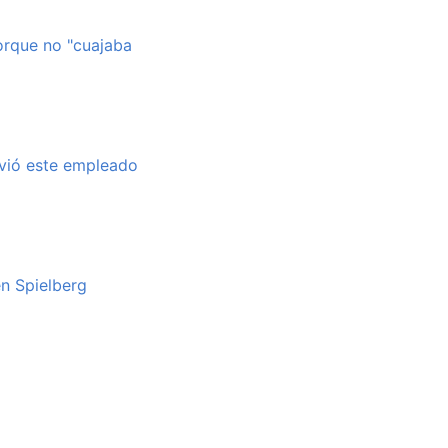
orque no "cuajaba
ivió este empleado
en Spielberg