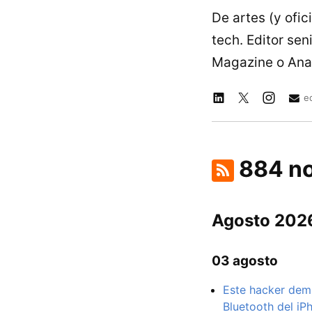
De artes (y ofic
tech. Editor se
Magazine o Ana
e
884 no
Agosto 202
03 agosto
Este hacker demu
Bluetooth del iP