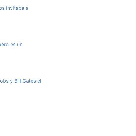
os invitaba a
pero es un
bs y Bill Gates el