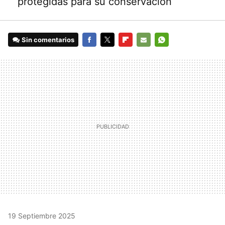
protegidas para su conservación
Sin comentarios
FACEBOOK
TWITTER
FLIPBOARD
E-
WHATSAPP
MAIL
19 Septiembre 2025