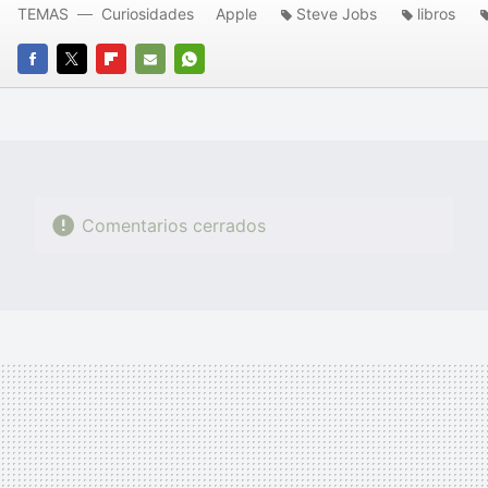
TEMAS
Curiosidades
Apple
Steve Jobs
libros
FACEBOOK
TWITTER
FLIPBOARD
E-
WHATSAPP
MAIL
Comentarios cerrados