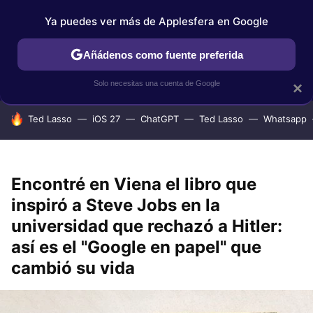
Ya puedes ver más de Applesfera en Google
IPHONE
TUTORIALES
APPLESFERA SELECCIÓN
IOS
Añádenos como fuente preferida
Solo necesitas una cuenta de Google
×
HOY SE HABLA DE
Ted Lasso
iOS 27
ChatGPT
Ted Lasso
Whatsapp
Encontré en Viena el libro que
inspiró a Steve Jobs en la
universidad que rechazó a Hitler:
así es el "Google en papel" que
cambió su vida