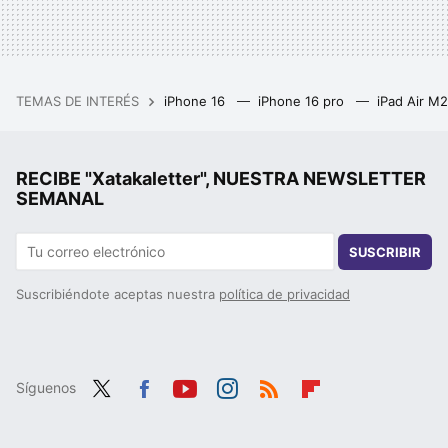
TEMAS DE INTERÉS
iPhone 16
iPhone 16 pro
iPad Air M
RECIBE "Xatakaletter", NUESTRA NEWSLETTER
SEMANAL
SUSCRIBIR
Suscribiéndote aceptas nuestra
política de privacidad
Síguenos
Twit
Fac
You
Inst
RSS
Flip