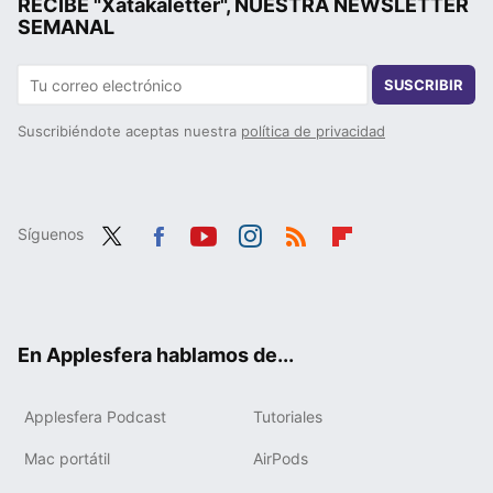
RECIBE "Xatakaletter", NUESTRA NEWSLETTER
SEMANAL
SUSCRIBIR
Suscribiéndote aceptas nuestra
política de privacidad
Síguenos
Twit
Fac
You
Inst
RSS
Flip
ter
ebo
tub
agr
boa
ok
e
am
rd
En Applesfera hablamos de...
Applesfera Podcast
Tutoriales
Mac portátil
AirPods