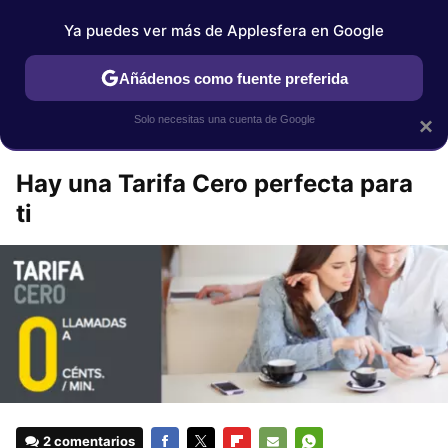
Applesfera
Contenidos contratados por la
Ya puedes ver más de Applesfera en Google
marca que se menciona
+info
Añádenos como fuente preferida
Espacio MÁSMÓV!L
Solo necesitas una cuenta de Google
×
Hay una Tarifa Cero perfecta para
ti
2 comentarios