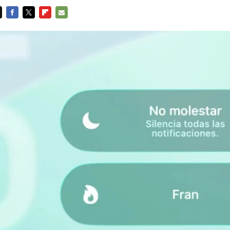
FACEBOOK
TWITTER
FLIPBOARD
E-
MAIL