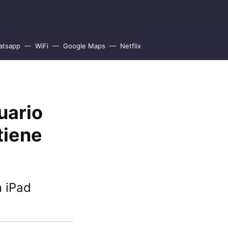
atsapp
WiFi
Google Maps
Netflix
uario
tiene
n iPad