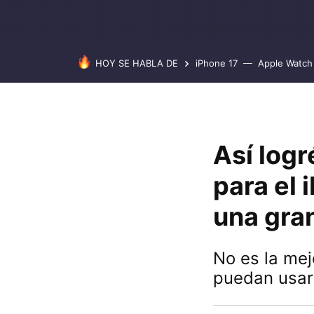
HOY SE HABLA DE
iPhone 17
Apple Watch 
Así log
para el 
una gran
No es la mej
puedan usarl