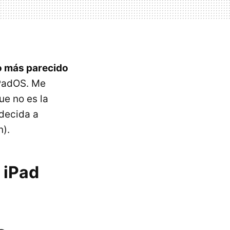
lo más parecido
iPadOS. Me
ue no es la
 decida a
n).
 iPad