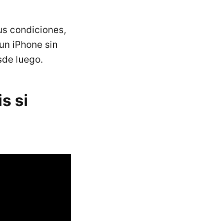
us condiciones,
un iPhone sin
sde luego.
s si