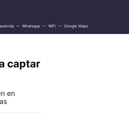
acienda
Whatsapp
WiFi
Google Maps
a captar
en en
ias