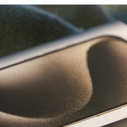
FACEBOOK
TWITTER
FLIPBOARD
E-
MAIL