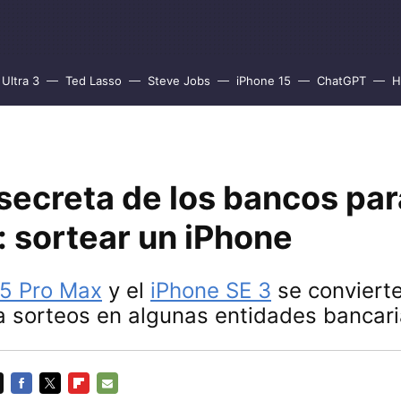
Ultra 3
Ted Lasso
Steve Jobs
iPhone 15
ChatGPT
H
secreta de los bancos par
: sortear un iPhone
15 Pro Max
y el
iPhone SE 3
se conviert
a sorteos en algunas entidades bancar