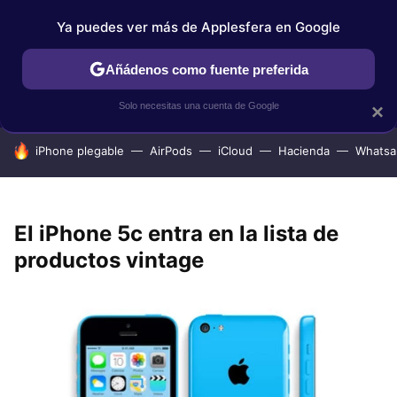
Ya puedes ver más de Applesfera en Google
IPHONE
TUTORIALES
APPLESFERA SELECCIÓN
IOS
Añádenos como fuente preferida
Solo necesitas una cuenta de Google
×
HOY SE HABLA DE
iPhone plegable
AirPods
iCloud
Hacienda
Whatsa
El iPhone 5c entra en la lista de
productos vintage