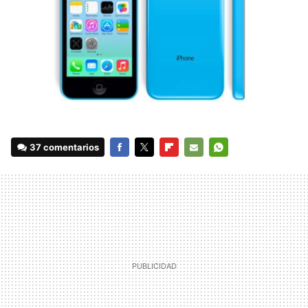
37 comentarios
FACEBOOK
TWITTER
FLIPBOARD
E-
WHATSAPP
MAIL