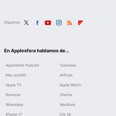
Síguenos
Twit
Fac
You
Inst
RSS
Flip
ter
ebo
tub
agr
boa
ok
e
am
rd
En Applesfera hablamos de...
Applesfera Podcast
Tutoriales
Mac portátil
AirPods
Apple TV
Apple Watch
Rumores
Ofertas
WhatsApp
MacBook
iPhone 17
iOS 26