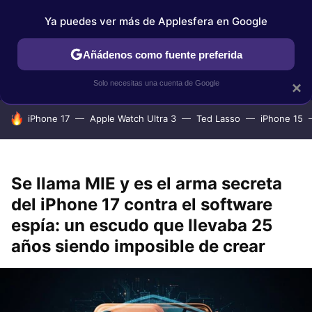
Ya puedes ver más de Applesfera en Google
IPHONE
TUTORIALES
APPLESFERA SELECCIÓN
IOS
Añádenos como fuente preferida
Solo necesitas una cuenta de Google
×
HOY SE HABLA DE
iPhone 17
Apple Watch Ultra 3
Ted Lasso
iPhone 15
Se llama MIE y es el arma secreta
del iPhone 17 contra el software
espía: un escudo que llevaba 25
años siendo imposible de crear