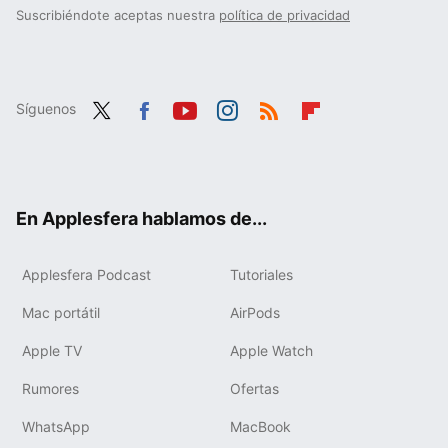
Suscribiéndote aceptas nuestra
política de privacidad
Síguenos
Twit
Fac
You
Inst
RSS
Flip
ter
ebo
tub
agr
boa
ok
e
am
rd
En Applesfera hablamos de...
Applesfera Podcast
Tutoriales
Mac portátil
AirPods
Apple TV
Apple Watch
Rumores
Ofertas
WhatsApp
MacBook