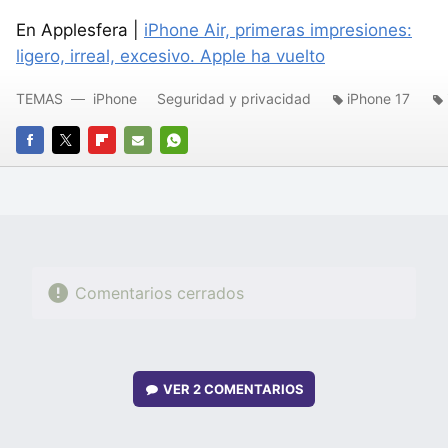
En Applesfera |
iPhone Air, primeras impresiones:
ligero, irreal, excesivo. Apple ha vuelto
TEMAS
iPhone
Seguridad y privacidad
iPhone 17
FACEBOOK
TWITTER
FLIPBOARD
E-
WHATSAPP
MAIL
Comentarios cerrados
VER
2 COMENTARIOS