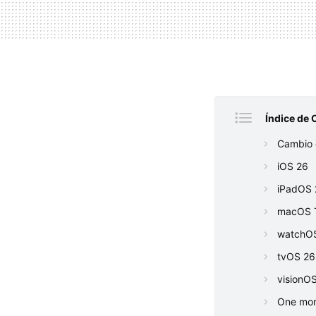
Índice de 
Cambio 
iOS 26
iPadOS 
macOS 
watchO
tvOS 26
visionO
One more