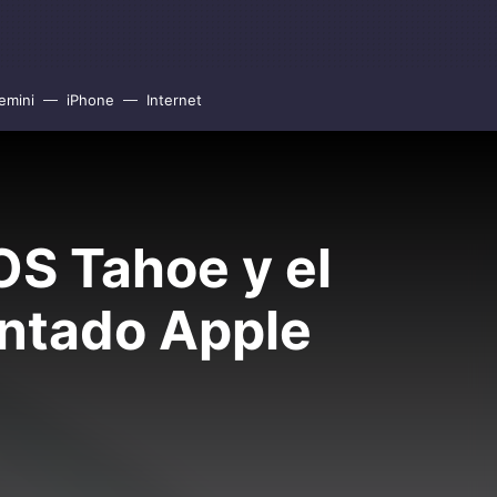
emini
iPhone
Internet
S Tahoe y el
entado Apple