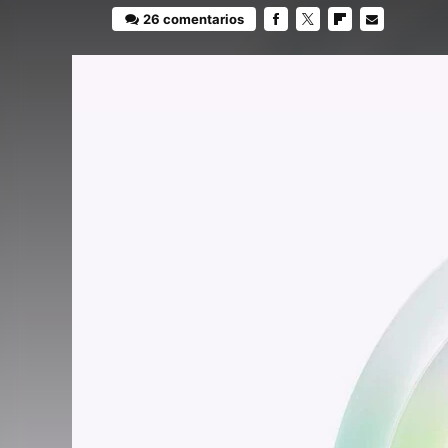
26 comentarios
FACEBOOK
TWITTER
FLIPBOARD
E-
MAIL