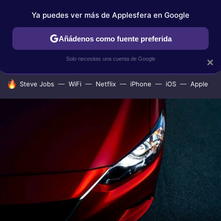
Ya puedes ver más de Applesfera en Google
IPHONE
TUTORIALES
APPLESFERA SELECCIÓN
IOS
Añádenos como fuente preferida
Solo necesitas una cuenta de Google
×
HOY SE HABLA DE
Steve Jobs
WiFi
Netflix
iPhone
iOS
Apple