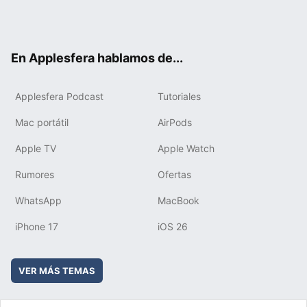
Twit
Fac
You
Inst
RSS
Flip
ter
ebo
tub
agr
boa
ok
e
am
rd
En Applesfera hablamos de...
Applesfera Podcast
Tutoriales
Mac portátil
AirPods
Apple TV
Apple Watch
Rumores
Ofertas
WhatsApp
MacBook
iPhone 17
iOS 26
VER MÁS TEMAS