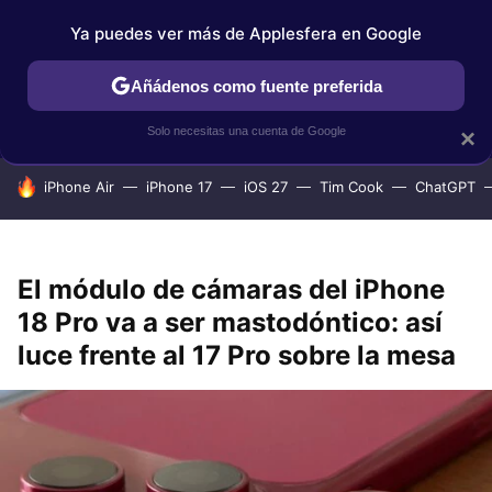
Ya puedes ver más de Applesfera en Google
IPHONE
TUTORIALES
APPLESFERA SELECCIÓN
IOS
Añádenos como fuente preferida
Solo necesitas una cuenta de Google
×
HOY SE HABLA DE
iPhone Air
iPhone 17
iOS 27
Tim Cook
ChatGPT
El módulo de cámaras del iPhone
18 Pro va a ser mastodóntico: así
luce frente al 17 Pro sobre la mesa