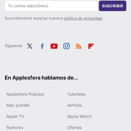
SUSCRIBIR
Suscribiéndote aceptas nuestra
política de privacidad
Síguenos
Twit
Fac
You
Inst
RSS
Flip
ter
ebo
tub
agr
boa
ok
e
am
rd
En Applesfera hablamos de...
Applesfera Podcast
Tutoriales
Mac portátil
AirPods
Apple TV
Apple Watch
Rumores
Ofertas