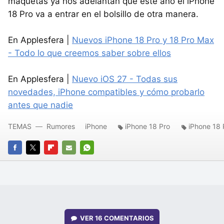
maquetas ya nos adelantan que este año el iPhone
18 Pro va a entrar en el bolsillo de otra manera.
En Applesfera |
Nuevos iPhone 18 Pro y 18 Pro Max
- Todo lo que creemos saber sobre ellos
En Applesfera |
Nuevo iOS 27 - Todas sus
novedades, iPhone compatibles y cómo probarlo
antes que nadie
TEMAS
Rumores
iPhone
iPhone 18 Pro
iPhone 18
FACEBOOK
TWITTER
FLIPBOARD
E-
WHATSAPP
MAIL
VER
16 COMENTARIOS