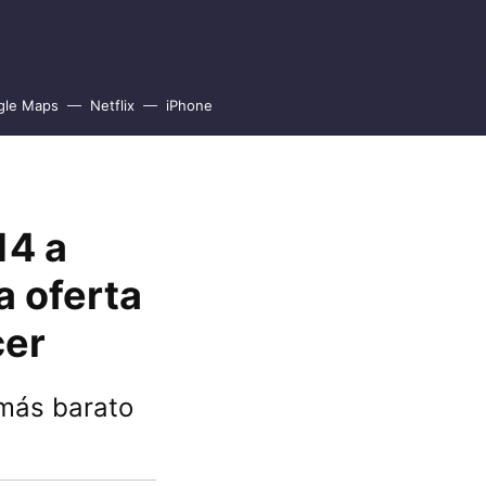
gle Maps
Netflix
iPhone
14 a
a oferta
cer
 más barato