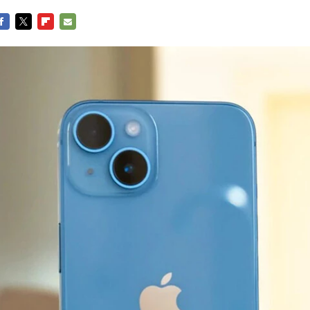
ACEBOOK
TWITTER
FLIPBOARD
E-
MAIL