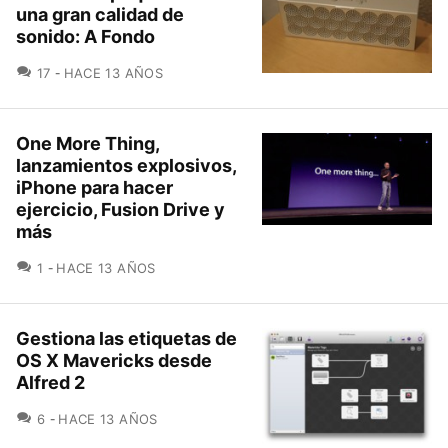
una gran calidad de
sonido: A Fondo
COMENTARIOS
17
HACE 13 AÑOS
One More Thing,
lanzamientos explosivos,
iPhone para hacer
ejercicio, Fusion Drive y
más
COMENTARIOS
1
HACE 13 AÑOS
Gestiona las etiquetas de
OS X Mavericks desde
Alfred 2
COMENTARIOS
6
HACE 13 AÑOS