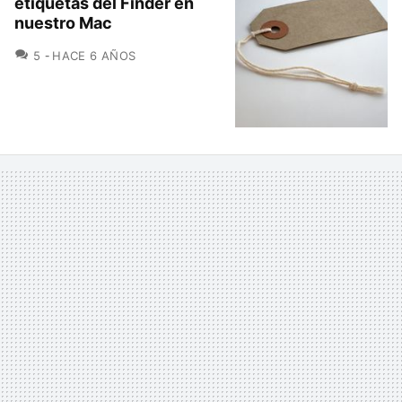
etiquetas del Finder en
nuestro Mac
COMENTARIOS
5
HACE 6 AÑOS