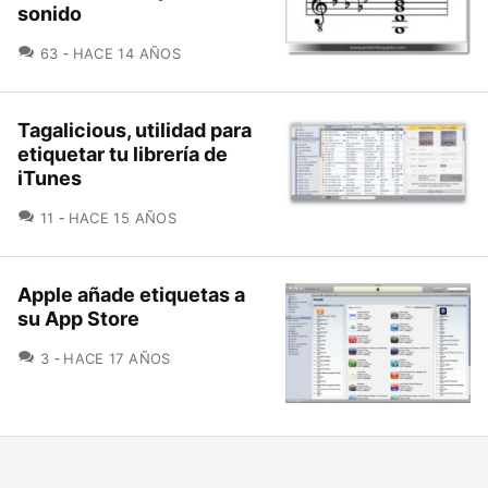
sonido
COMENTARIOS
63
HACE 14 AÑOS
Tagalicious, utilidad para
etiquetar tu librería de
iTunes
COMENTARIOS
11
HACE 15 AÑOS
Apple añade etiquetas a
su App Store
COMENTARIOS
3
HACE 17 AÑOS