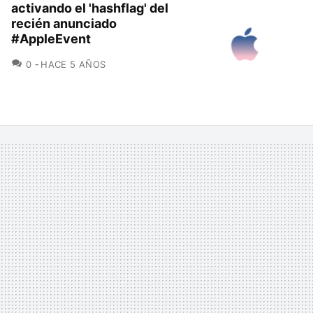
activando el 'hashflag' del
recién anunciado
#AppleEvent
COMENTARIOS
0
HACE 5 AÑOS