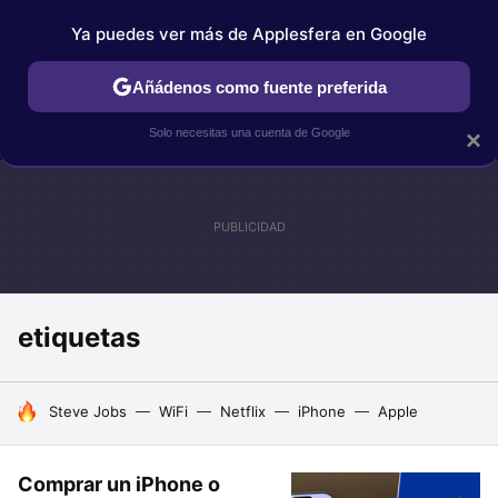
Ya puedes ver más de Applesfera en Google
IPHONE
TUTORIALES
APPLESFERA SELECCIÓN
IOS
Añádenos como fuente preferida
Solo necesitas una cuenta de Google
×
etiquetas
HOY SE HABLA DE
Steve Jobs
WiFi
Netflix
iPhone
Apple
Comprar un iPhone o