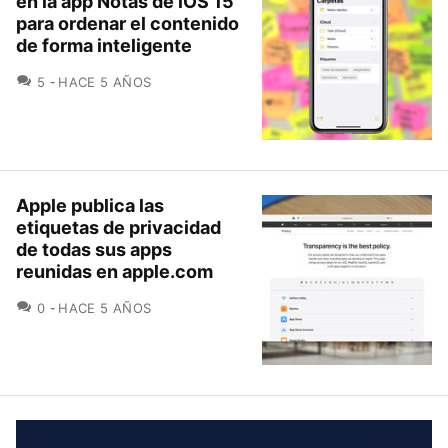
en la app Notas de iOS 15
para ordenar el contenido
de forma inteligente
COMENTARIOS
5
HACE 5 AÑOS
Apple publica las
etiquetas de privacidad
de todas sus apps
reunidas en apple.com
COMENTARIOS
0
HACE 5 AÑOS