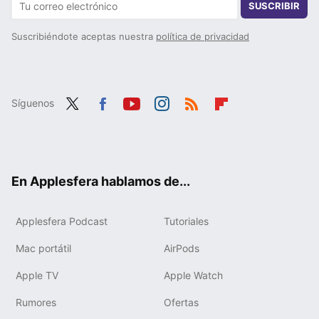
SUSCRIBIR
Suscribiéndote aceptas nuestra
política de privacidad
Síguenos
Twit
Fac
You
Inst
RSS
Flip
ter
ebo
tub
agr
boa
ok
e
am
rd
En Applesfera hablamos de...
Applesfera Podcast
Tutoriales
Mac portátil
AirPods
Apple TV
Apple Watch
Rumores
Ofertas