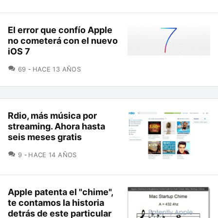
El error que confío Apple
no cometerá con el nuevo
iOS 7
COMENTARIOS
69
HACE 13 AÑOS
Rdio, más música por
streaming. Ahora hasta
seis meses gratis
COMENTARIOS
9
HACE 14 AÑOS
Apple patenta el "chime",
te contamos la historia
detrás de este particular