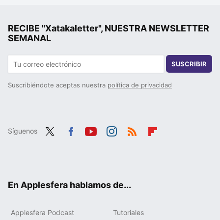
RECIBE "Xatakaletter", NUESTRA NEWSLETTER
SEMANAL
SUSCRIBIR
Suscribiéndote aceptas nuestra
política de privacidad
Síguenos
Twit
Fac
You
Inst
RSS
Flip
ter
ebo
tub
agr
boa
ok
e
am
rd
En Applesfera hablamos de...
Applesfera Podcast
Tutoriales