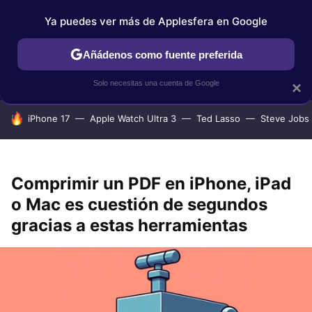
Ya puedes ver más de Applesfera en Google
IPHONE
TUTORIALES
APPLESFERA SELECCIÓN
IOS
Añádenos como fuente preferida
Solo necesitas una cuenta de Google
×
HOY SE HABLA DE
iPhone 17
Apple Watch Ultra 3
Ted Lasso
Steve Jobs
Comprimir un PDF en iPhone, iPad
o Mac es cuestión de segundos
gracias a estas herramientas