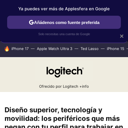
Ya puedes ver más de Applesfera en Google
MENÚ
NUEVO
Añádenos como fuente preferida
IPHONE
TUTORIALES
APPLESFERA SELECCIÓN
IOS
Solo necesitas una cuenta de Google
×
HOY SE HABLA DE
iPhone 17
Apple Watch Ultra 3
Ted Lasso
iPhone 15
Ofrecido por Logitech
+info
Diseño superior, tecnología y
movilidad: los periféricos que más
pegan con tu perfil para trabajar en