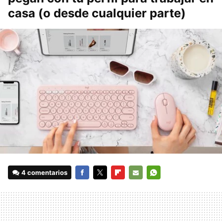
casa (o desde cualquier parte)
4 comentarios
FACEBOOK
TWITTER
FLIPBOARD
E-
WHATSAPP
MAIL