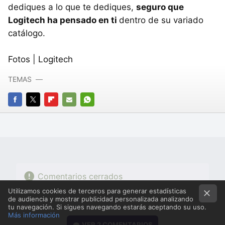
dediques a lo que te dediques,
seguro que
Logitech ha pensado en ti
dentro de su variado
catálogo.
Fotos | Logitech
TEMAS
FACEBOOK
TWITTER
FLIPBOARD
E-
WHATSAPP
MAIL
Comentarios cerrados
Utilizamos cookies de terceros para generar estadísticas
de audiencia y mostrar publicidad personalizada analizando
tu navegación. Si sigues navegando estarás aceptando su uso.
Más información
VER
2 COMENTARIOS