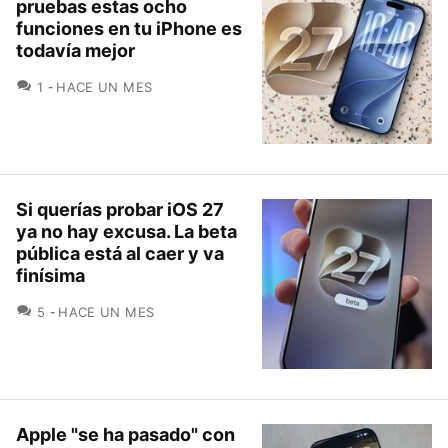
pruebas estas ocho
funciones en tu iPhone es
todavía mejor
COMENTARIOS
1
HACE UN MES
Si querías probar iOS 27
ya no hay excusa. La beta
pública está al caer y va
finísima
COMENTARIOS
5
HACE UN MES
Apple "se ha pasado" con