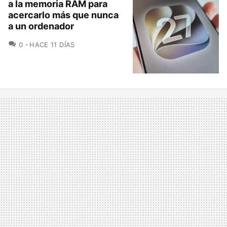
a la memoria RAM para
acercarlo más que nunca
a un ordenador
COMENTARIOS
0
HACE 11 DÍAS