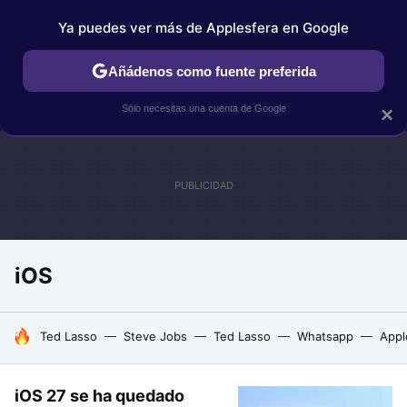
Ya puedes ver más de Applesfera en Google
IPHONE
TUTORIALES
APPLESFERA SELECCIÓN
IOS
Añádenos como fuente preferida
Solo necesitas una cuenta de Google
×
iOS
HOY SE HABLA DE
Ted Lasso
Steve Jobs
Ted Lasso
Whatsapp
Appl
iOS 27 se ha quedado