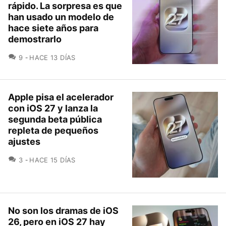
rápido. La sorpresa es que
han usado un modelo de
hace siete años para
demostrarlo
COMENTARIOS
9
HACE 13 DÍAS
Apple pisa el acelerador
con iOS 27 y lanza la
segunda beta pública
repleta de pequeños
ajustes
COMENTARIOS
3
HACE 15 DÍAS
No son los dramas de iOS
26, pero en iOS 27 hay