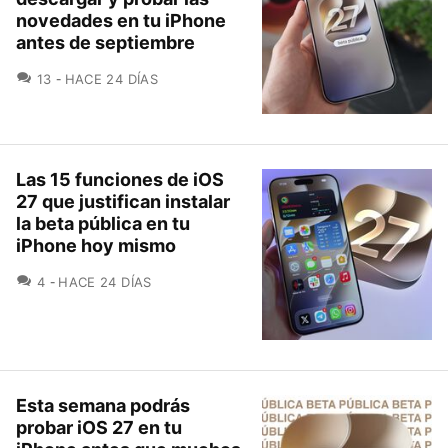
novedades en tu iPhone
antes de septiembre
COMENTARIOS
13
HACE 24 DÍAS
Las 15 funciones de iOS
27 que justifican instalar
la beta pública en tu
iPhone hoy mismo
COMENTARIOS
4
HACE 24 DÍAS
Esta semana podrás
probar iOS 27 en tu