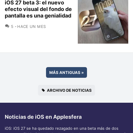
iOS 27 beta 3: el nuevo
efecto visual del fondo de
pantalla es una genialidad
COMENTARIOS
5
HACE UN MES
MÁS ANTIGUAS
»
ARCHIVO DE NOTICIAS
Noticias de iOS en Applesfera
iOS: iOS 27 se ha quedado rezagado en una beta más de dos