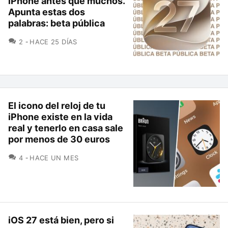
iPhone antes que muchos.
Apunta estas dos
palabras: beta pública
COMENTARIOS
2
HACE 25 DÍAS
El icono del reloj de tu
iPhone existe en la vida
real y tenerlo en casa sale
por menos de 30 euros
COMENTARIOS
4
HACE UN MES
iOS 27 está bien, pero si