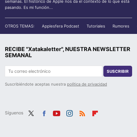
semanas. El histórico de Apple nos da el contexto de lo que está
pasando. Es mi función...
OTROS TEMAS:
Applesfera Podcast
Tutoriales
Rumores
RECIBE "Xatakaletter", NUESTRA NEWSLETTER
SEMANAL
SUSCRIBIR
Suscribiéndote aceptas nuestra
política de privacidad
Síguenos
Twit
Fac
You
Inst
RSS
Flip
ter
ebo
tub
agr
boa