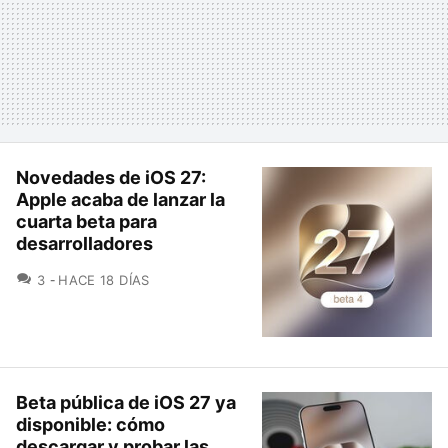
Novedades de iOS 27:
Apple acaba de lanzar la
cuarta beta para
desarrolladores
COMENTARIOS
3
HACE 18 DÍAS
Beta pública de iOS 27 ya
disponible: cómo
descargar y probar las