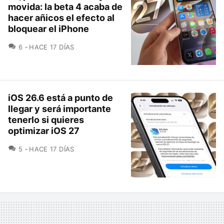
movida: la beta 4 acaba de
hacer añicos el efecto al
bloquear el iPhone
COMENTARIOS
6
HACE 17 DÍAS
iOS 26.6 está a punto de
llegar y será importante
tenerlo si quieres
optimizar iOS 27
COMENTARIOS
5
HACE 17 DÍAS