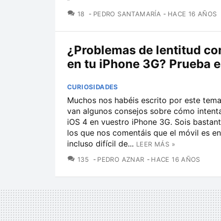
COMENTARIOS
18
PEDRO SANTAMARÍA
HACE 16 AÑOS
¿Problemas de lentitud co
en tu iPhone 3G? Prueba e
CURIOSIDADES
Muchos nos habéis escrito por este tema,
van algunos consejos sobre cómo intenta
iOS 4 en vuestro iPhone 3G. Sois bastant
los que nos comentáis que el móvil es e
incluso difícil de...
LEER MÁS »
COMENTARIOS
135
PEDRO AZNAR
HACE 16 AÑOS