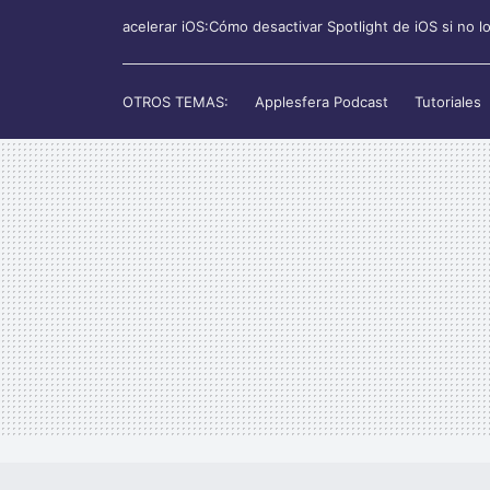
acelerar iOS:Cómo desactivar Spotlight de iOS si no l
OTROS TEMAS:
Applesfera Podcast
Tutoriales