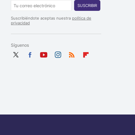
SUSCRIBIR
Suscribiéndote aceptas nuestra
política de
privacidad
Síguenos
Twit
Fac
You
Inst
RSS
Flip
ter
ebo
tub
agr
boa
ok
e
am
rd