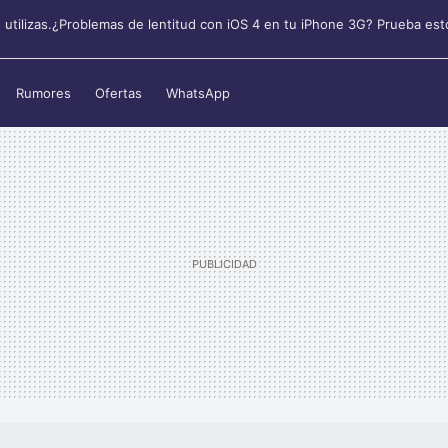
o utilizas.¿Problemas de lentitud con iOS 4 en tu iPhone 3G? Prueba est
Rumores
Ofertas
WhatsApp