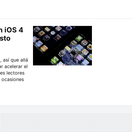
n iOS 4
sto
 así que allá
r acelerar el
es lectores
n ocasiones