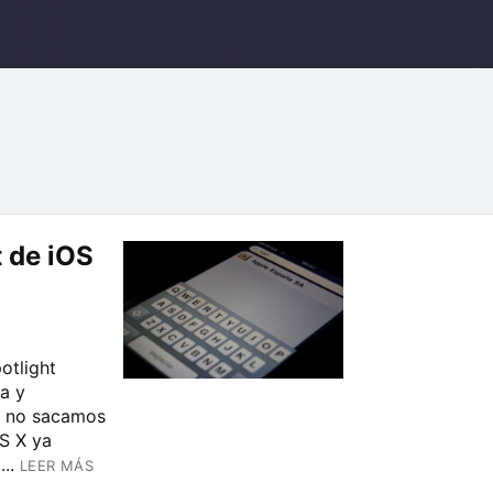
 de iOS
otlight
da y
ue no sacamos
OS X ya
..
LEER MÁS