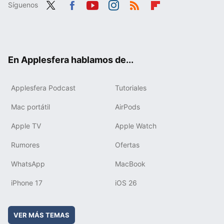
Síguenos
Twit
Fac
You
Inst
RSS
Flip
ter
ebo
tub
agr
boa
ok
e
am
rd
En Applesfera hablamos de...
Applesfera Podcast
Tutoriales
Mac portátil
AirPods
Apple TV
Apple Watch
Rumores
Ofertas
WhatsApp
MacBook
iPhone 17
iOS 26
VER MÁS TEMAS