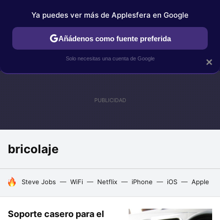
Ya puedes ver más de Applesfera en Google
IPHONE
TUTORIALES
APPLESFERA SELECCIÓN
IOS
Añádenos como fuente preferida
Solo necesitas una cuenta de Google
×
bricolaje
HOY SE HABLA DE
Steve Jobs
WiFi
Netflix
iPhone
iOS
Apple
Soporte casero para el