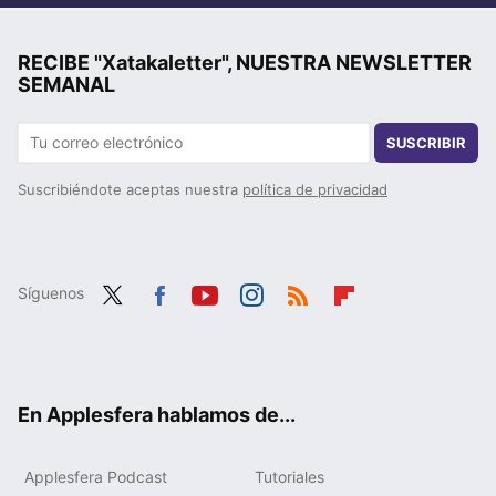
RECIBE "Xatakaletter", NUESTRA NEWSLETTER
SEMANAL
SUSCRIBIR
Suscribiéndote aceptas nuestra
política de privacidad
Síguenos
Twit
Fac
You
Inst
RSS
Flip
ter
ebo
tub
agr
boa
ok
e
am
rd
En Applesfera hablamos de...
Applesfera Podcast
Tutoriales