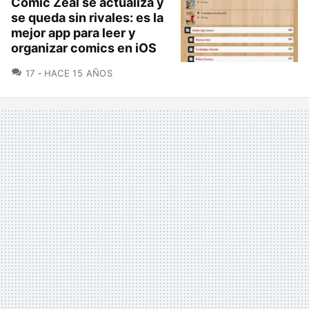
Comic Zeal se actualiza y
se queda sin rivales: es la
mejor app para leer y
organizar comics en iOS
COMENTARIOS
17
HACE 15 AÑOS