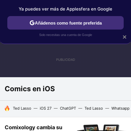
Ya puedes ver más de Applesfera en Google
IPHONE
TUTORIALES
APPLESFERA SELECCIÓN
IOS
Añádenos como fuente preferida
Solo necesitas una cuenta de Google
×
Comics en iOS
HOY SE HABLA DE
Ted Lasso
iOS 27
ChatGPT
Ted Lasso
Whatsapp
Comixology cambia su