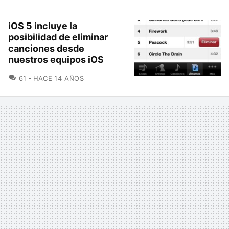
iOS 5 incluye la
posibilidad de eliminar
canciones desde
nuestros equipos iOS
COMENTARIOS
61
HACE 14 AÑOS