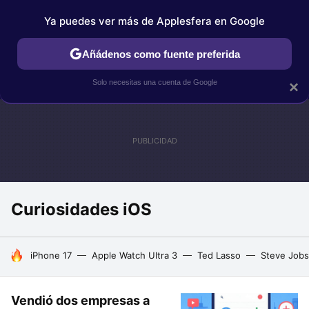
Ya puedes ver más de Applesfera en Google
IPHONE
TUTORIALES
APPLESFERA SELECCIÓN
IOS
Añádenos como fuente preferida
Solo necesitas una cuenta de Google
×
Curiosidades iOS
HOY SE HABLA DE
iPhone 17
Apple Watch Ultra 3
Ted Lasso
Steve Jobs
Vendió dos empresas a