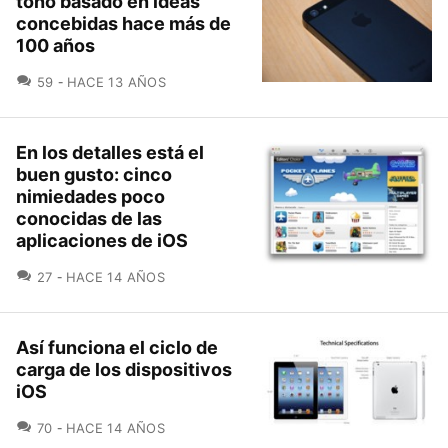
tono basado en ideas
concebidas hace más de
100 años
COMENTARIOS
59
HACE 13 AÑOS
En los detalles está el
buen gusto: cinco
nimiedades poco
conocidas de las
aplicaciones de iOS
COMENTARIOS
27
HACE 14 AÑOS
Así funciona el ciclo de
carga de los dispositivos
iOS
COMENTARIOS
70
HACE 14 AÑOS