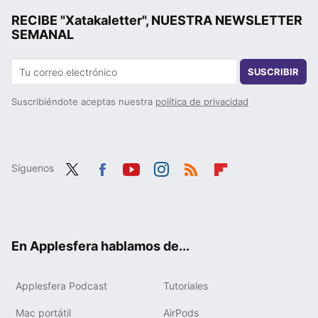
RECIBE "Xatakaletter", NUESTRA NEWSLETTER
SEMANAL
SUSCRIBIR
Suscribiéndote aceptas nuestra
política de privacidad
Síguenos
Twit
Fac
You
Inst
RSS
Flip
ter
ebo
tub
agr
boa
ok
e
am
rd
En Applesfera hablamos de...
Applesfera Podcast
Tutoriales
Mac portátil
AirPods