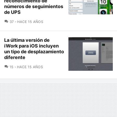
reconocimiento de
números de seguimientos
de UPS
COMENTARIOS
37
HACE 15 AÑOS
La última versión de
iWork para iOS incluyen
un tipo de desplazamiento
diferente
COMENTARIOS
15
HACE 15 AÑOS