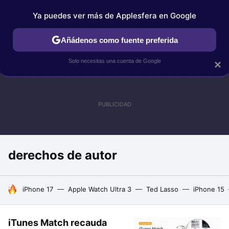
Ya puedes ver más de Applesfera en Google
IPHONE
TUTORIALES
APPLESFERA SELECCIÓN
IOS
Añádenos como fuente preferida
Solo necesitas una cuenta de Google
×
derechos de autor
HOY SE HABLA DE
iPhone 17
Apple Watch Ultra 3
Ted Lasso
iPhone 15
iTunes Match recauda