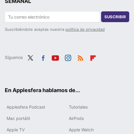
SEMANAL
SUSCRIBIR
Suscribiéndote aceptas nuestra
política de privacidad
Síguenos
Twit
Fac
You
Inst
RSS
Flip
ter
ebo
tub
agr
boa
ok
e
am
rd
En Applesfera hablamos de...
Applesfera Podcast
Tutoriales
Mac portátil
AirPods
Apple TV
Apple Watch