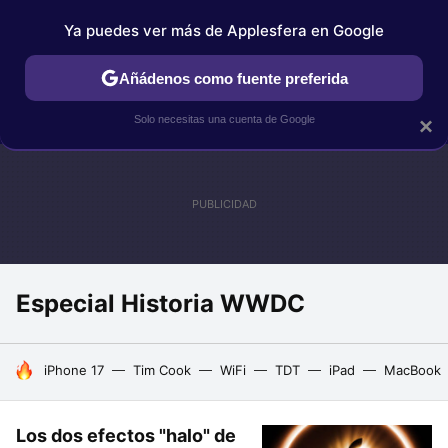
Ya puedes ver más de Applesfera en Google
IPHONE
TUTORIALES
APPLESFERA SELECCIÓN
IOS
Añádenos como fuente preferida
Solo necesitas una cuenta de Google
×
Especial Historia WWDC
HOY SE HABLA DE
iPhone 17
Tim Cook
WiFi
TDT
iPad
MacBook
Los dos efectos "halo" de