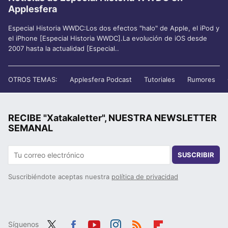
Applesfera
Especial Historia WWDC:Los dos efectos "halo" de Apple, el iPod y
el iPhone [Especial Historia WWDC].La evolución de iOS desde
2007 hasta la actualidad [Especial..
OTROS TEMAS:
Applesfera Podcast
Tutoriales
Rumores
RECIBE "Xatakaletter", NUESTRA NEWSLETTER
SEMANAL
SUSCRIBIR
Suscribiéndote aceptas nuestra
política de privacidad
Síguenos