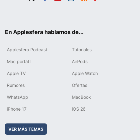
Twit
Fac
You
Inst
RSS
Flip
ter
ebo
tub
agr
boa
ok
e
am
rd
En Applesfera hablamos de...
Applesfera Podcast
Tutoriales
Mac portátil
AirPods
Apple TV
Apple Watch
Rumores
Ofertas
WhatsApp
MacBook
iPhone 17
iOS 26
VER MÁS TEMAS