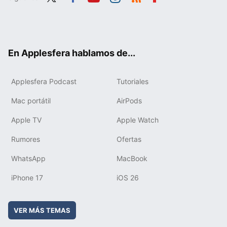
Twit
Fac
You
Inst
RSS
Flip
ter
ebo
tub
agr
boa
ok
e
am
rd
En Applesfera hablamos de...
Applesfera Podcast
Tutoriales
Mac portátil
AirPods
Apple TV
Apple Watch
Rumores
Ofertas
WhatsApp
MacBook
iPhone 17
iOS 26
VER MÁS TEMAS