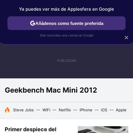
Ya puedes ver más de Applesfera en Google
IPHONE
TUTORIALES
APPLESFERA SELECCIÓN
IOS
Añádenos como fuente preferida
Solo necesitas una cuenta de Google
×
Geekbench Mac Mini 2012
HOY SE HABLA DE
Steve Jobs
WiFi
Netflix
iPhone
iOS
Apple
Primer despiece del