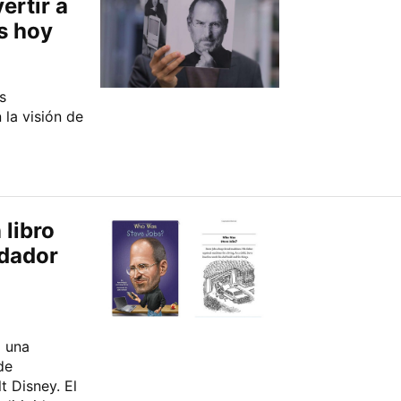
ertir a
s hoy
s
la visión de
 libro
ndador
a una
de
t Disney. El