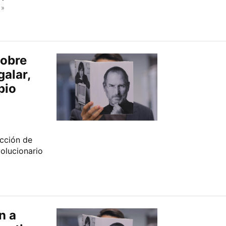
 »
sobre
galar,
pio
ección de
volucionario
n a