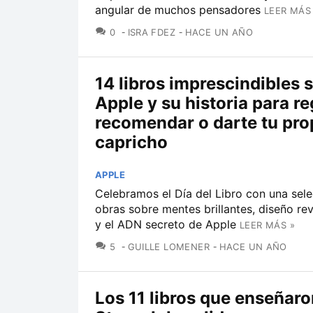
angular de muchos pensadores
LEER MÁS
COMENTARIOS
0
ISRA FDEZ
HACE UN AÑO
14 libros imprescindibles 
Apple y su historia para re
recomendar o darte tu pro
capricho
APPLE
Celebramos el Día del Libro con una sel
obras sobre mentes brillantes, diseño re
y el ADN secreto de Apple
LEER MÁS »
COMENTARIOS
5
GUILLE LOMENER
HACE UN AÑO
Los 11 libros que enseñaro