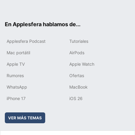
Twit
Fac
You
Inst
RSS
Flip
ter
ebo
tub
agr
boa
ok
e
am
rd
En Applesfera hablamos de...
Applesfera Podcast
Tutoriales
Mac portátil
AirPods
Apple TV
Apple Watch
Rumores
Ofertas
WhatsApp
MacBook
iPhone 17
iOS 26
VER MÁS TEMAS