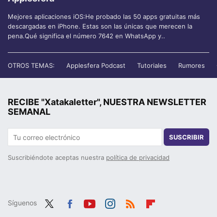
Mejores aplicaciones iOS:He probado las 50 apps gratuitas más
descargadas en iPhone. Estas son las únicas que merecen la
pena.Qué significa el número 7642 en WhatsApp y..
OTROS TEMAS:
Applesfera Podcast
Tutoriales
Rumores
RECIBE "Xatakaletter", NUESTRA NEWSLETTER
SEMANAL
SUSCRIBIR
Suscribiéndote aceptas nuestra
política de privacidad
Síguenos