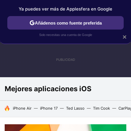
Ya puedes ver más de Applesfera en Google
IPHONE
TUTORIALES
APPLESFERA SELECCIÓN
IOS
Añádenos como fuente preferida
Solo necesitas una cuenta de Google
×
Mejores aplicaciones iOS
HOY SE HABLA DE
iPhone Air
iPhone 17
Ted Lasso
Tim Cook
CarPla