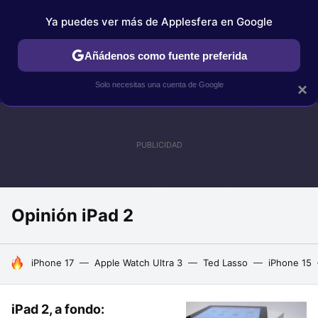
Ya puedes ver más de Applesfera en Google
IPHONE
TUTORIALES
APPLESFERA SELECCIÓN
IOS
Añádenos como fuente preferida
Solo necesitas una cuenta de Google
×
Opinión iPad 2
HOY SE HABLA DE
iPhone 17
Apple Watch Ultra 3
Ted Lasso
iPhone 15
iPad 2, a fondo: