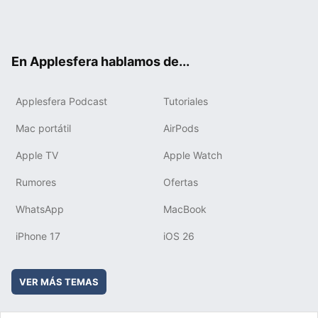
Twit
Fac
You
Inst
RSS
Flip
ter
ebo
tub
agr
boa
ok
e
am
rd
En Applesfera hablamos de...
Applesfera Podcast
Tutoriales
Mac portátil
AirPods
Apple TV
Apple Watch
Rumores
Ofertas
WhatsApp
MacBook
iPhone 17
iOS 26
VER MÁS TEMAS