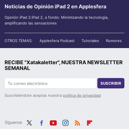
Noticias de Opinión iPad 2 en Applesfera
Opinión iPad 2:iPad 2, a fondo: Minimizando la tecnología,
amplificando las sensaciones
OTROS TEMAS:
Applesfera Podcast
Tutoriales
Rumores
RECIBE "Xatakaletter", NUESTRA NEWSLETTER
SEMANAL
SUSCRIBIR
Suscribiéndote aceptas nuestra
política de privacidad
Síguenos