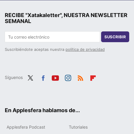
RECIBE "Xatakaletter", NUESTRA NEWSLETTER
SEMANAL
SUSCRIBIR
Suscribiéndote aceptas nuestra
política de privacidad
Síguenos
Twit
Fac
You
Inst
RSS
Flip
ter
ebo
tub
agr
boa
ok
e
am
rd
En Applesfera hablamos de...
Applesfera Podcast
Tutoriales