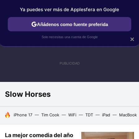
Ya puedes ver más de Applesfera en Google
IPHONE
TUTORIALES
APPLESFERA SELECCIÓN
IOS
Añádenos como fuente preferida
Solo necesitas una cuenta de Google
×
Slow Horses
HOY SE HABLA DE
iPhone 17
Tim Cook
WiFi
TDT
iPad
MacBook
La mejor comedia del año