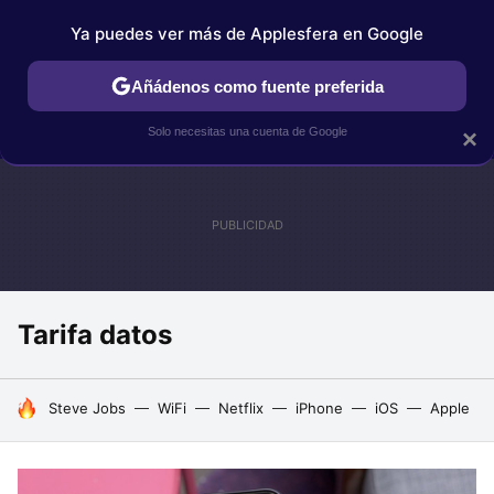
Ya puedes ver más de Applesfera en Google
IPHONE
TUTORIALES
APPLESFERA SELECCIÓN
IOS
Añádenos como fuente preferida
Solo necesitas una cuenta de Google
×
Tarifa datos
HOY SE HABLA DE
Steve Jobs
WiFi
Netflix
iPhone
iOS
Apple