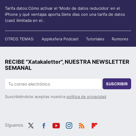
Tarifa datos:Cómo activar el 'Modo de datos reducidos' en el
iPhone y qué ventajas aporta.Siete días con una tarifa de datos
(casi) ilimitada en el..
OTROS TEMAS:
Applesfera Podcast
Tutoriales
Rumores
RECIBE "Xatakaletter", NUESTRA NEWSLETTER
SEMANAL
SUSCRIBIR
Suscribiéndote aceptas nuestra
política de privacidad
Síguenos
Twit
Fac
You
Inst
RSS
Flip