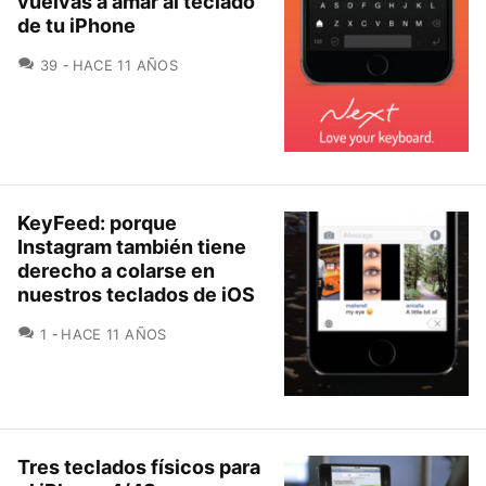
vuelvas a amar al teclado
de tu iPhone
COMENTARIOS
39
HACE 11 AÑOS
KeyFeed: porque
Instagram también tiene
derecho a colarse en
nuestros teclados de iOS
COMENTARIOS
1
HACE 11 AÑOS
Tres teclados físicos para