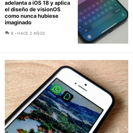
adelanta a iOS 18 y aplica
el diseño de visionOS
como nunca hubiese
imaginado
COMENTARIOS
8
HACE 2 AÑOS