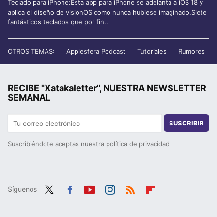
Teclado para iPhone:Esta app para iPhone se adelanta a iOS 18 y
aplica el diseño de visionOS como nunca hubiese imaginado.Siete
fantásticos teclados que por fin..
OTROS TEMAS:
Applesfera Podcast
Tutoriales
Rumores
RECIBE "Xatakaletter", NUESTRA NEWSLETTER
SEMANAL
SUSCRIBIR
Suscribiéndote aceptas nuestra
política de privacidad
Síguenos
Twit
Fac
You
Inst
RSS
Flip