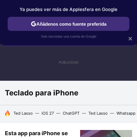
Ya puedes ver más de Applesfera en Google
MENÚ
NUEVO
Añádenos como fuente preferida
IPHONE
TUTORIALES
APPLESFERA SELECCIÓN
IOS
Solo necesitas una cuenta de Google
×
Teclado para iPhone
HOY SE HABLA DE
Ted Lasso
iOS 27
ChatGPT
Ted Lasso
Whatsapp
Esta app para iPhone se