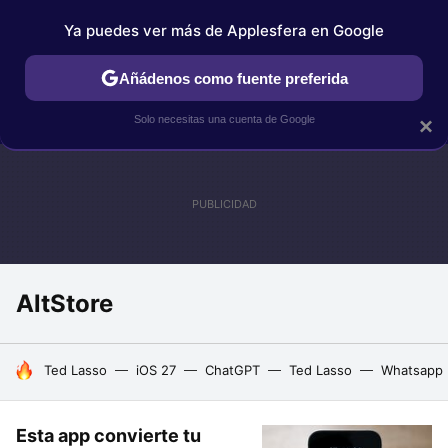
Ya puedes ver más de Applesfera en Google
IPHONE
TUTORIALES
APPLESFERA SELECCIÓN
IOS
Añádenos como fuente preferida
Solo necesitas una cuenta de Google
×
AltStore
HOY SE HABLA DE
Ted Lasso
iOS 27
ChatGPT
Ted Lasso
Whatsapp
Esta app convierte tu