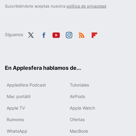
Suscribiéndote aceptas nuestra
política de privacidad
Síguenos
Twit
Fac
You
Inst
RSS
Flip
ter
ebo
tub
agr
boa
ok
e
am
rd
En Applesfera hablamos de...
Applesfera Podcast
Tutoriales
Mac portátil
AirPods
Apple TV
Apple Watch
Rumores
Ofertas
WhatsApp
MacBook