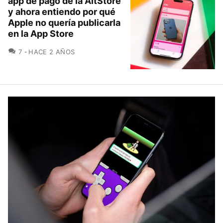
app de pago de la AltStore
y ahora entiendo por qué
Apple no quería publicarla
en la App Store
COMENTARIOS
7
HACE 2 AÑOS