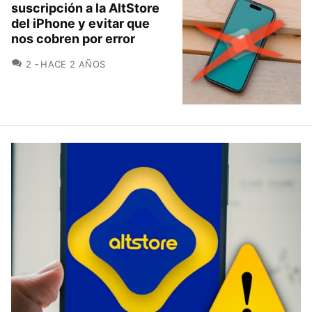
suscripción a la AltStore
del iPhone y evitar que
nos cobren por error
COMENTARIOS
2
HACE 2 AÑOS