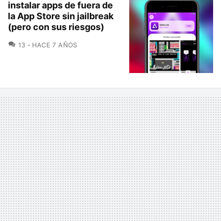
instalar apps de fuera de
la App Store sin jailbreak
(pero con sus riesgos)
COMENTARIOS
13
HACE 7 AÑOS