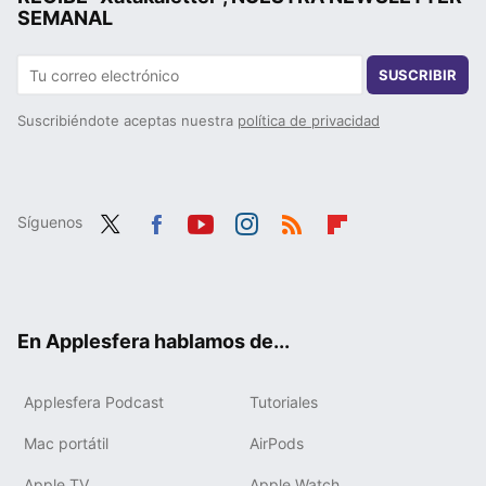
SEMANAL
SUSCRIBIR
Suscribiéndote aceptas nuestra
política de privacidad
Síguenos
Twit
Fac
You
Inst
RSS
Flip
ter
ebo
tub
agr
boa
ok
e
am
rd
En Applesfera hablamos de...
Applesfera Podcast
Tutoriales
Mac portátil
AirPods
Apple TV
Apple Watch