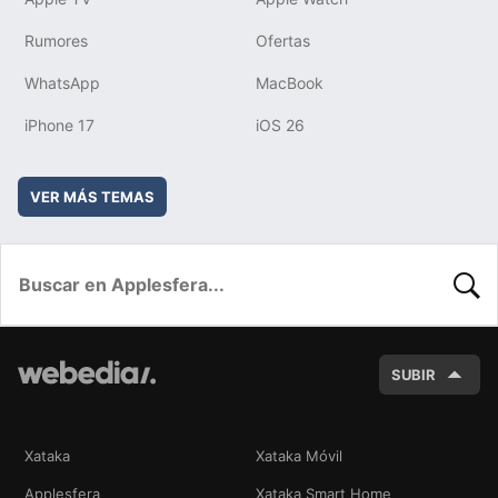
Rumores
Ofertas
WhatsApp
MacBook
iPhone 17
iOS 26
VER MÁS TEMAS
BUSC
SUBIR
Xataka
Xataka Móvil
Applesfera
Xataka Smart Home