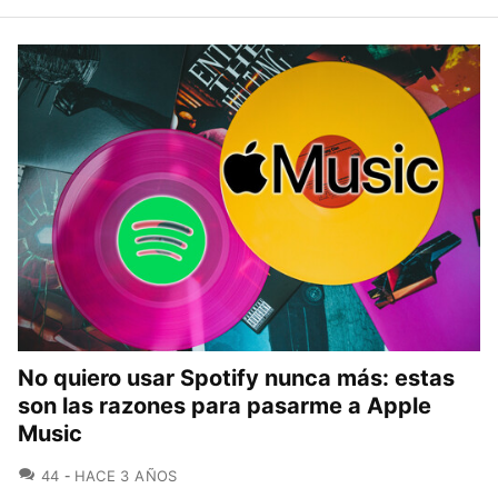
No quiero usar Spotify nunca más: estas
son las razones para pasarme a Apple
Music
COMENTARIOS
44
HACE 3 AÑOS