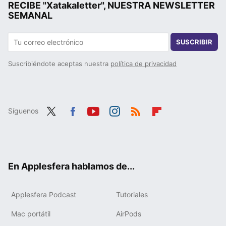
RECIBE "Xatakaletter", NUESTRA NEWSLETTER
SEMANAL
SUSCRIBIR
Suscribiéndote aceptas nuestra
política de privacidad
Síguenos
Twit
Fac
You
Inst
RSS
Flip
ter
ebo
tub
agr
boa
ok
e
am
rd
En Applesfera hablamos de...
Applesfera Podcast
Tutoriales
Mac portátil
AirPods