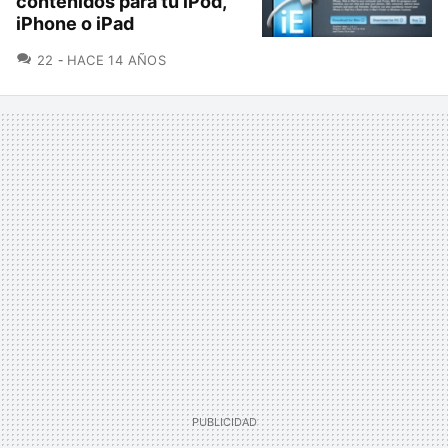
contenidos para tu iPod,
iPhone o iPad
COMENTARIOS
22
HACE 14 AÑOS