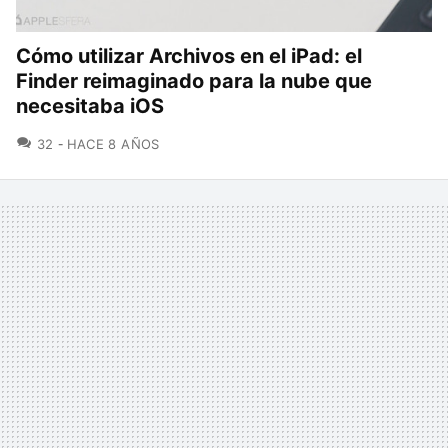
Cómo utilizar Archivos en el iPad: el
Finder reimaginado para la nube que
necesitaba iOS
COMENTARIOS
32
HACE 8 AÑOS