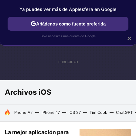
Ya puedes ver más de Applesfera en Google
IPHONE
TUTORIALES
APPLESFERA SELECCIÓN
IOS
Añádenos como fuente preferida
Solo necesitas una cuenta de Google
×
Archivos iOS
HOY SE HABLA DE
iPhone Air
iPhone 17
iOS 27
Tim Cook
ChatGPT
La mejor aplicación para