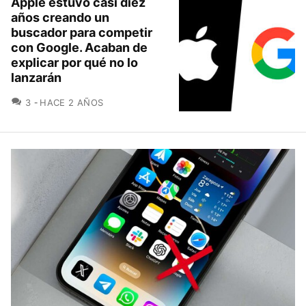
Apple estuvo casi diez
años creando un
buscador para competir
con Google. Acaban de
explicar por qué no lo
lanzarán
COMENTARIOS
3
HACE 2 AÑOS