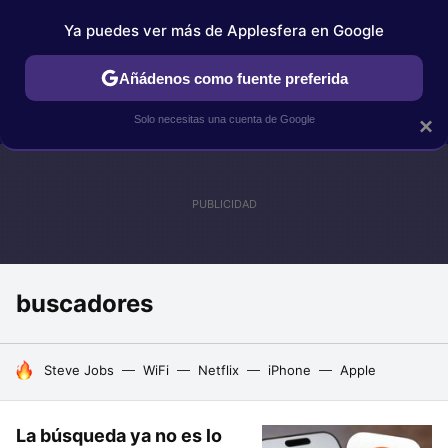
Ya puedes ver más de Applesfera en Google
IPHONE
TUTORIALES
APPLESFERA SELECCIÓN
IOS
Añádenos como fuente preferida
Solo necesitas una cuenta de Google
×
buscadores
HOY SE HABLA DE
Steve Jobs
WiFi
Netflix
iPhone
Apple
La búsqueda ya no es lo