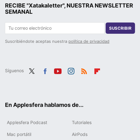
RECIBE "Xatakaletter", NUESTRA NEWSLETTER
SEMANAL
SUSCRIBIR
Suscribiéndote aceptas nuestra
política de privacidad
Síguenos
Twit
Fac
You
Inst
RSS
Flip
ter
ebo
tub
agr
boa
ok
e
am
rd
En Applesfera hablamos de...
Applesfera Podcast
Tutoriales
Mac portátil
AirPods