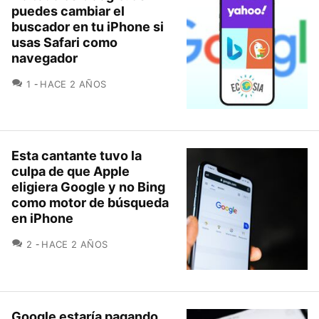
puedes cambiar el
buscador en tu iPhone si
usas Safari como
navegador
COMENTARIOS
1
HACE 2 AÑOS
Esta cantante tuvo la
culpa de que Apple
eligiera Google y no Bing
como motor de búsqueda
en iPhone
COMENTARIOS
2
HACE 2 AÑOS
Google estaría pagando