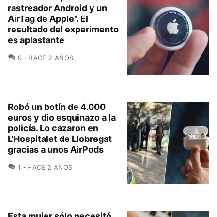
rastreador Android y un
AirTag de Apple". El
resultado del experimento
es aplastante
COMENTARIOS
9
HACE 2 AÑOS
Robó un botín de 4.000
euros y dio esquinazo a la
policía. Lo cazaron en
L'Hospitalet de Llobregat
gracias a unos AirPods
COMENTARIOS
1
HACE 2 AÑOS
Esta mujer sólo necesitó