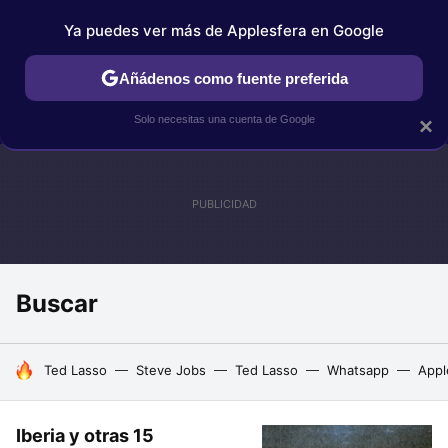
Ya puedes ver más de Applesfera en Google
IPHONE
TUTORIALES
APPLESFERA SELECCIÓN
IOS
Añádenos como fuente preferida
Solo necesitas una cuenta de Google
×
Buscar
HOY SE HABLA DE
Ted Lasso
Steve Jobs
Ted Lasso
Whatsapp
Appl
Iberia y otras 15