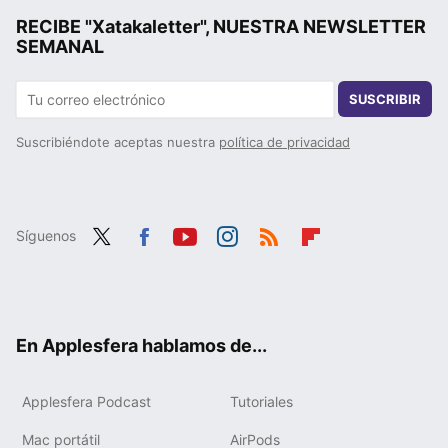
RECIBE "Xatakaletter", NUESTRA NEWSLETTER
SEMANAL
SUSCRIBIR
Suscribiéndote aceptas nuestra
política de privacidad
Síguenos
Twit
Fac
You
Inst
RSS
Flip
ter
ebo
tub
agr
boa
ok
e
am
rd
En Applesfera hablamos de...
Applesfera Podcast
Tutoriales
Mac portátil
AirPods