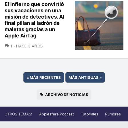
El infierno que convirtió
sus vacaciones en una
misión de detectives. Al
final pillan al ladrón de
maletas gracias a un
Apple AirTag
COMENTARIOS
1
HACE 3 AÑOS
«
MÁS RECIENTES
MÁS ANTIGUAS
»
ARCHIVO DE NOTICIAS
OTROS TEMAS:
Applesfera Podcast
Tutoriales
Rumores