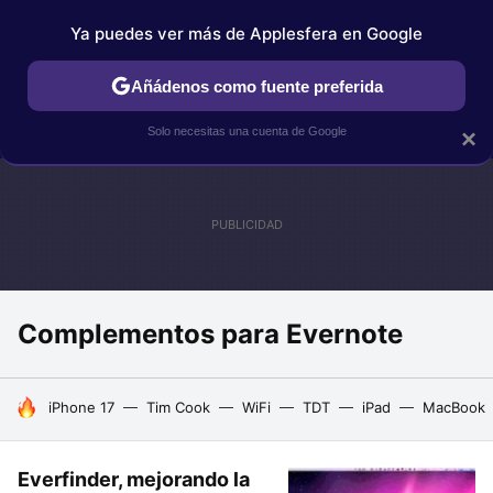
Ya puedes ver más de Applesfera en Google
IPHONE
TUTORIALES
APPLESFERA SELECCIÓN
IOS
Añádenos como fuente preferida
Solo necesitas una cuenta de Google
×
Complementos para Evernote
HOY SE HABLA DE
iPhone 17
Tim Cook
WiFi
TDT
iPad
MacBook
Everfinder, mejorando la