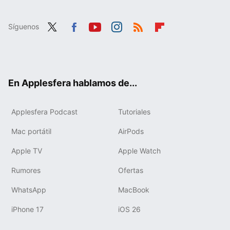
Síguenos
Twit
Fac
You
Inst
RSS
Flip
ter
ebo
tub
agr
boa
ok
e
am
rd
En Applesfera hablamos de...
Applesfera Podcast
Tutoriales
Mac portátil
AirPods
Apple TV
Apple Watch
Rumores
Ofertas
WhatsApp
MacBook
iPhone 17
iOS 26