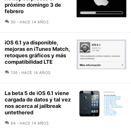
próximo domingo 3 de
febrero
COMENTARIOS
50
HACE 14 AÑOS
iOS 6.1 ya disponible,
mejoras en iTunes Match,
retoques gráficos y más
compatibilidad LTE
COMENTARIOS
136
HACE 14 AÑOS
La beta 5 de iOS 6.1 viene
cargada de datos y tal vez
nos acerca al jailbreak
untethered
COMENTARIOS
64
HACE 14 AÑOS