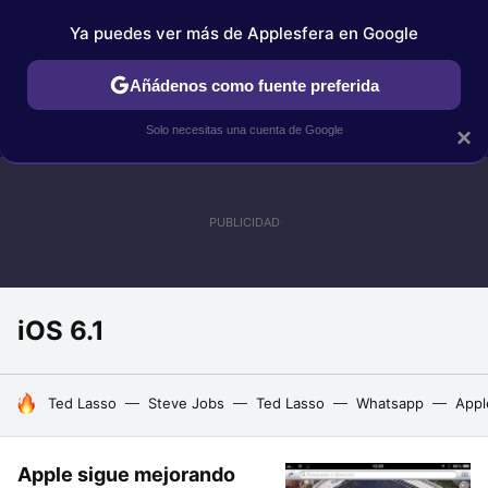
Ya puedes ver más de Applesfera en Google
IPHONE
TUTORIALES
APPLESFERA SELECCIÓN
IOS
Añádenos como fuente preferida
Solo necesitas una cuenta de Google
×
iOS 6.1
HOY SE HABLA DE
Ted Lasso
Steve Jobs
Ted Lasso
Whatsapp
Appl
Apple sigue mejorando