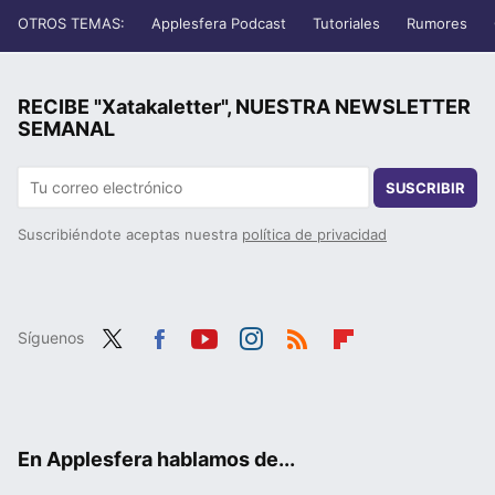
OTROS TEMAS:
Applesfera Podcast
Tutoriales
Rumores
RECIBE "Xatakaletter", NUESTRA NEWSLETTER
SEMANAL
SUSCRIBIR
Suscribiéndote aceptas nuestra
política de privacidad
Síguenos
Twit
Fac
You
Inst
RSS
Flip
ter
ebo
tub
agr
boa
ok
e
am
rd
En Applesfera hablamos de...