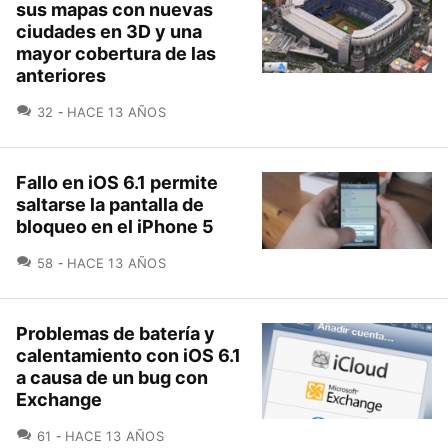
sus mapas con nuevas
ciudades en 3D y una
mayor cobertura de las
anteriores
COMENTARIOS
32
HACE 13 AÑOS
Fallo en iOS 6.1 permite
saltarse la pantalla de
bloqueo en el iPhone 5
COMENTARIOS
58
HACE 13 AÑOS
Problemas de batería y
calentamiento con iOS 6.1
a causa de un bug con
Exchange
COMENTARIOS
61
HACE 13 AÑOS