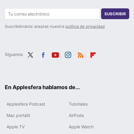
SUSCRIBIR
Suscribiéndote aceptas nuestra
política de privacidad
Síguenos
Twit
Fac
You
Inst
RSS
Flip
ter
ebo
tub
agr
boa
ok
e
am
rd
En Applesfera hablamos de...
Applesfera Podcast
Tutoriales
Mac portátil
AirPods
Apple TV
Apple Watch