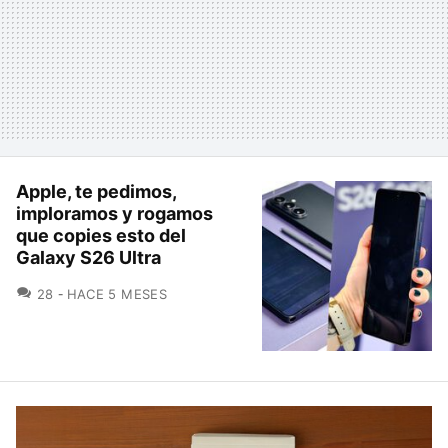
Apple, te pedimos,
imploramos y rogamos
que copies esto del
Galaxy S26 Ultra
COMENTARIOS
28
HACE 5 MESES