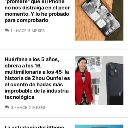
"promete" que el iPhone
no nos distraiga en el peor
momento. Y lo he probado
para comprobarlo
COMENTARIOS
1
HACE 2 MESES
Huérfana a los 5 años,
obrera a los 16,
multimillonaria a los 45: la
historia de Zhou Qunfei es
el cuento de hadas más
improbable de la industria
tecnológica
COMENTARIOS
0
HACE 2 MESES
La estrategia del iPhone