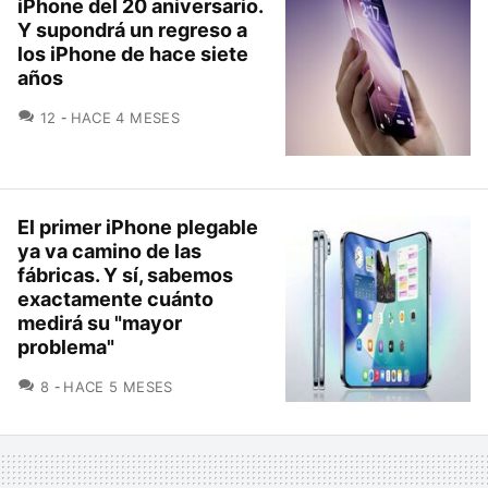
iPhone del 20 aniversario.
Y supondrá un regreso a
los iPhone de hace siete
años
COMENTARIOS
12
HACE 4 MESES
El primer iPhone plegable
ya va camino de las
fábricas. Y sí, sabemos
exactamente cuánto
medirá su "mayor
problema"
COMENTARIOS
8
HACE 5 MESES