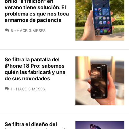
brillo "a traición" en
verano tiene solución. El
problema es que nos toca
armarnos de paciencia
COMENTARIOS
5
HACE 3 MESES
Se filtra la pantalla del
iPhone 18 Pro: sabemos
quién las fabricará y una
de sus novedades
COMENTARIOS
1
HACE 3 MESES
Se filtra el diseño del