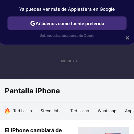
Ya puedes ver más de Applesfera en Google
IPHONE
TUTORIALES
APPLESFERA SELECCIÓN
IOS
Añádenos como fuente preferida
Solo necesitas una cuenta de Google
×
Pantalla iPhone
HOY SE HABLA DE
Ted Lasso
Steve Jobs
Ted Lasso
Whatsapp
Appl
El iPhone cambiará de